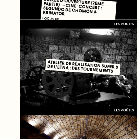
SOIRÉE D'OUVERTURE (2ÈME PARTIE) — CINÉ-CONCERT : SEGUNDO DE CHOMÓN & KRINATOR
FOCUS #9
LES VOÛTES
ATELIER DE RÉALISATION SUPER 8
DE L'ETNA : DES TOURNEMENTS
LES VOÛTES