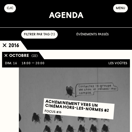
C
OLLECTIF
J
EUNE
C
INÉMA
MENU
AGENDA
FILTRER PAR TAG ( 1 )
ÉVÈNEMENTS PASSÉS
2016
OCTOBRE
( 22 )
DIM. 16
18:00
20:00
LES VOÛTES
ACHEMINEMENT VERS UN CINÉMA HORS-LES-NORMES #2
FOCUS #16