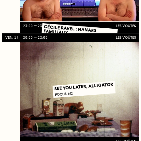
23:00
23:30
LES VOÛTES
CÉCILE RAVEL : NANARS FAMILIAUX
VEN. 14
20:00
22:00
LES VOÛTES
SEE YOU LATER, ALLIGATOR
FOCUS #12