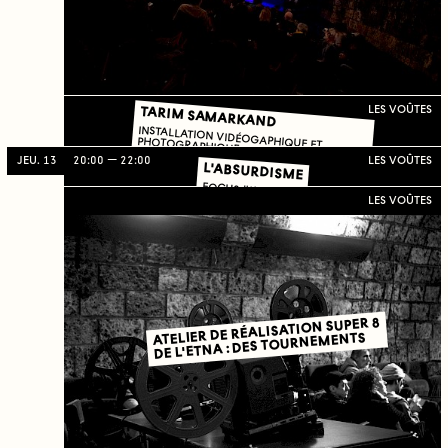
TARIM SAMARKAND
LES VOÛTES
INSTALLATION VIDÉOGAPHIQUE ET
PHOTOGRAPHIQUE
JEU. 13
20:00
22:00
LES VOÛTES
L'ABSURDISME
FOCUS #11
LES VOÛTES
ATELIER DE RÉALISATION SUPER 8
DE L'ETNA : DES TOURNEMENTS