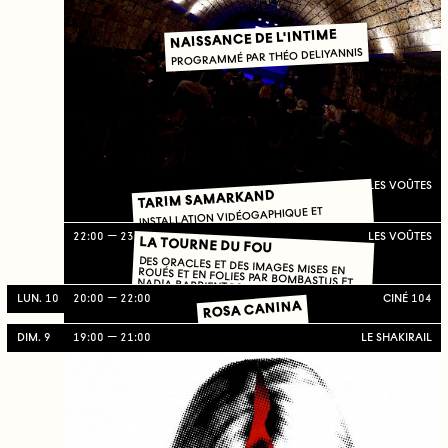
NAISSANCE DE L'INTIME
PROGRAMMÉ PAR THÉO DELIYANNIS
LES VOÛTES
TARIM SAMARKAND
INSTALLATION VIDÉOGAPHIQUE ET
PHOTOGRAPHIQUE
22:00
23:59
LES VOÛTES
LA TOURNE DU FOU
DES ORACLES ET DES IMAGES MISES EN ROUÉS ET EN FOLIES PAR BOMBASTUS ET NADIA BARRIENTOS
LUN. 10
20:00
22:00
CINÉ 104
ROSA CANINA
FOCUS #7
DIM. 9
19:00
21:00
LE SHAKIRAIL