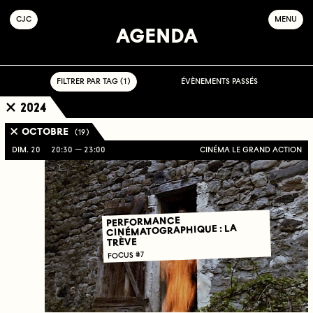
C
OLLECTIF
J
EUNE
C
INÉMA
MENU
AGENDA
FILTRER PAR TAG ( 1 )
ÉVÈNEMENTS PASSÉS
2024
OCTOBRE
( 19 )
DIM. 20
20:30
23:00
CINÉMA LE GRAND ACTION
PERFORMANCE
CINÉMATOGRAPHIQUE : LA
TRÈVE
FOCUS #7