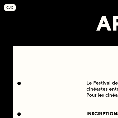
C
OLLECTIF
J
EUNE
C
INÉMA
A
Le Festival d
cinéastes entr
Pour les cinéa
INSCRIPTION