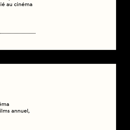
dié au cinéma
néma
films annuel,