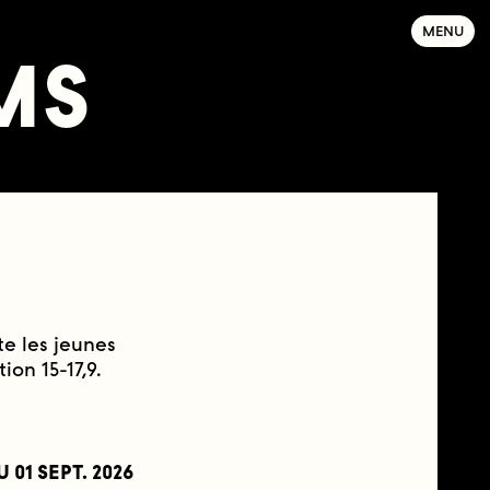
MENU
MS
te les jeunes
ion 15-17,9.
U
01 SEPT. 2026