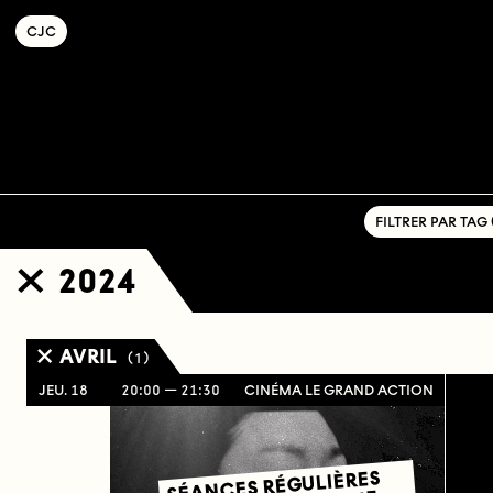
C
OLLECTIF
J
EUNE
C
INÉMA
FILTRER PAR TAG ( 
2024
AVRIL
( 1 )
JEU. 18
20:00
21:30
CINÉMA LE GRAND ACTION
SÉANCES RÉGULIÈRES