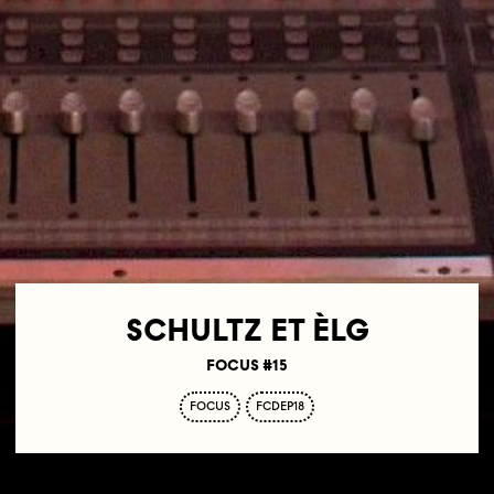
SCHULTZ ET ÈLG
FOCUS #15
FOCUS
FCDEP18
15.10.16
21H30—23H30
LES VOÛTES