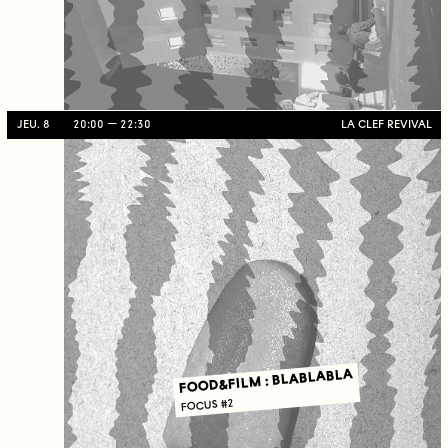
JEU. 8
20:00
22:30
LA CLEF REVIVAL
FOOD&FILM : BLABLABLA
FOCUS #2