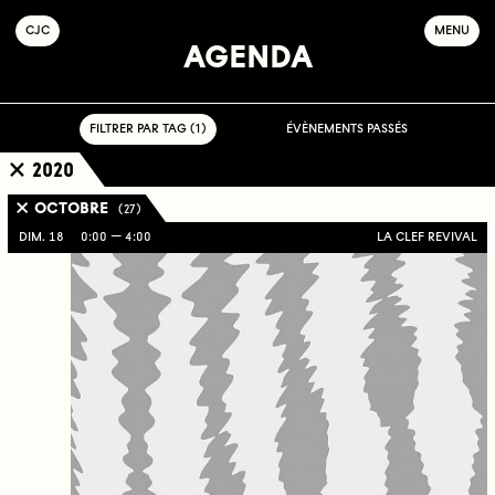
C
OLLECTIF
J
EUNE
C
INÉMA
MENU
AGENDA
FILTRER PAR TAG ( 1 )
ÉVÈNEMENTS PASSÉS
2020
OCTOBRE
( 27 )
DIM. 18
0:00
4:00
LA CLEF REVIVAL