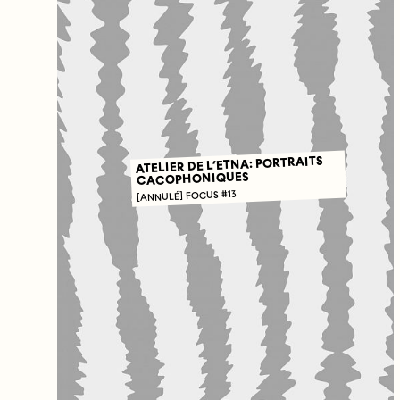
ATELIER DE L’ETNA: PORTRAITS
CACOPHONIQUES
[ANNULÉ] FOCUS #13