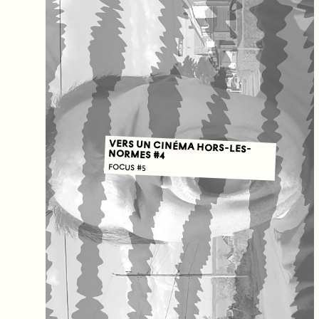
VERS UN CINÉMA HORS-LES-
NORMES #4
FOCUS #5