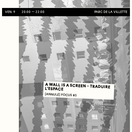
VEN. 9
20:00
22:00
PARC DE LA VILLETTE
A WALL IS A SCREEN - TRADUIRE
L’ESPACE
[ANNULÉ] FOCUS #3