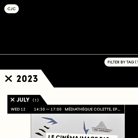
C
OLLECTIF
J
EUNE
C
INÉMA
FILTER BY TAG ( 1
2023
JULY
( 1 )
WED 12
14:30
17:00
MÉDIATHÈQUE COLETTE, EPINAY-SUR-SEINE