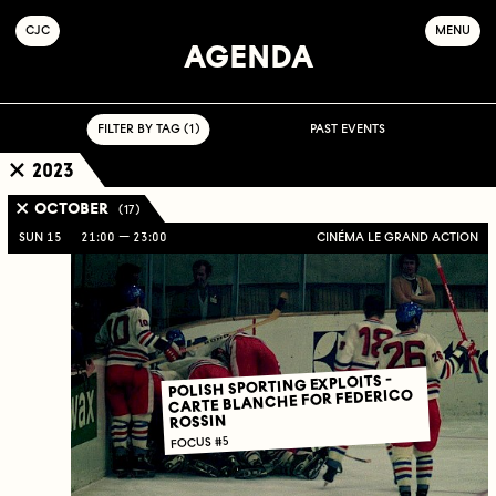
C
OLLECTIF
J
EUNE
C
INÉMA
MENU
AGENDA
FILTER BY TAG ( 1 )
PAST EVENTS
2023
OCTOBER
( 17 )
SUN 15
21:00
23:00
CINÉMA LE GRAND ACTION
POLISH SPORTING EXPLOITS -
CARTE BLANCHE FOR FEDERICO
ROSSIN
FOCUS #5