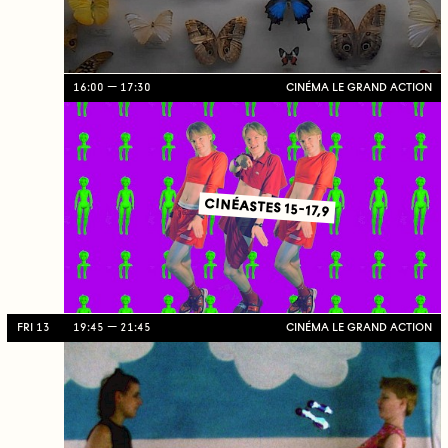
16:00
17:30
CINÉMA LE GRAND ACTION
CINÉASTES 15-17,9
FRI 13
19:45
21:45
CINÉMA LE GRAND ACTION