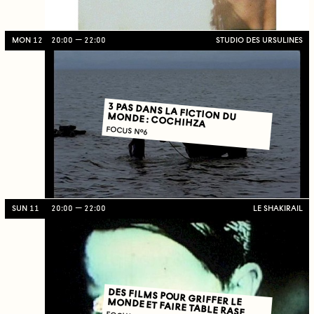
MON 12
20:00
22:00
STUDIO DES URSULINES
3 PAS DANS LA FICTION DU MONDE : COCHIHZA
FOCUS N°6
SUN 11
20:00
22:00
LE SHAKIRAIL
DES FILMS POUR GRIFFER LE MONDE ET FAIRE TABLE RASE