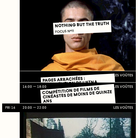
NOTHING BUT THE TRUTH
FOCUS N°11
LES VOÛTES
PAGES ARRACHÉES :
INTERVENTION DE L'ETNA
16:00
18:00
LES VOÛTES
COMPÉTITION DE FILMS DE
CINÉASTES DE MOINS DE QUINZE
ANS
SÉANCE SPÉCIALE
FRI 16
20:00
22:00
LES VOÛTES