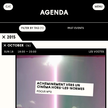
C
OLLECTIF
J
EUNE
C
INÉMA
MENU
AGENDA
FILTER BY TAG ( 1 )
PAST EVENTS
2015
OCTOBER
( 16 )
SUN 18
18:00
20:00
LES VOÛTES
ACHEMINEMENT VERS UN
CINÉMA HORS-LES-NORMES
FOCUS N°12