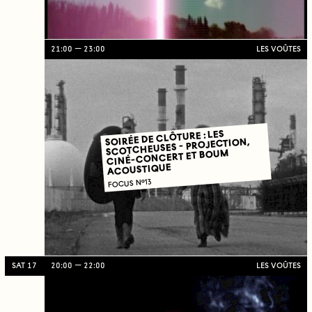
21:00
23:00
LES VOÛTES
SOIRÉE DE CLÔTURE : LES
SCOTCHEUSES - PROJECTION,
CINÉ-CONCERT ET BOUM
ACOUSTIQUE
FOCUS N°13
SAT 17
20:00
22:00
LES VOÛTES