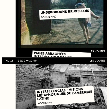
UNDERGROUND BRUXELLOIS
FOCUS N°10
LES VOÛTES
PAGES ARRACHÉES :
INTERVENTION DE L'ETNA
THU 15
20:00
22:00
LES VOÛTES
INTERFERENCIAS - VISIONS
MÉTAPHORIQUES DE L'AMÉRIQUE
LATINE
FOCUS N°9