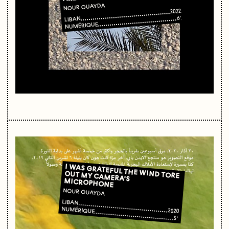
NOUR OUAYDA
2022
6'
LIBAN
NUMÉRIQUE
I WAS GRATEFUL THE WIND TORE
OUT MY CAMERA'S
MICROPHONE
NOUR OUAYDA
LIBAN
NUMÉRIQUE
2020
5'