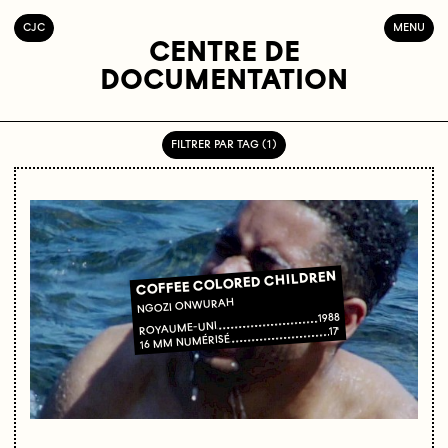
C
OLLECTIF
J
EUNE
C
INÉMA
MENU
CENTRE DE
DOCUMENTATION
FILTRER PAR TAG ( 1 )
COFFEE COLORED CHILDREN
NGOZI ONWURAH
1988
ROYAUME-UNI
17'
16 MM NUMÉRISÉ