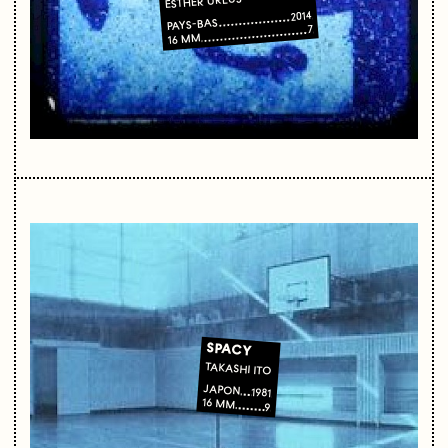
ESTHER URLUS
2014
PAYS-BAS
7
16 MM
SPACY
TAKASHI ITO
JAPON
1981
16 MM
9