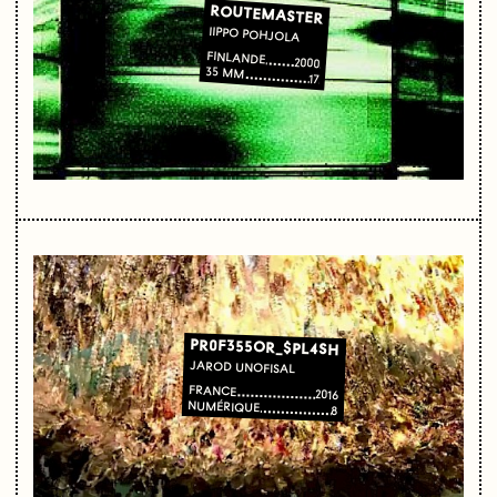
ROUTEMASTER
IIPPO POHJOLA
FINLANDE
2000
35 MM
17
PR0F355OR_$PL4SH
JAROD UNOFISAL
FRANCE
2016
NUMÉRIQUE
8