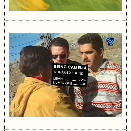
BEING CAMELIA
MOHAMED SOUEID
LIBAN
1994
NUMÉRIQUE
8'