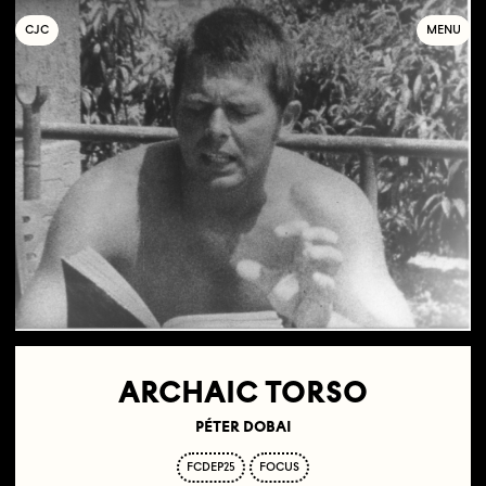
C
OLLECTIF
J
EUNE
C
INÉMA
MENU
ARCHAIC TORSO
PÉTER DOBAI
FCDEP25
FOCUS