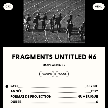
C
OLLECTIF
J
EUNE
C
INÉMA
MENU
FRAGMENTS UNTITLED #6
DOPLGENGER
FCDEP25
FOCUS
PAYS
SERBIE
ANNÉE
2022
FORMAT DE PROJECTION
NUMÉRIQUE
DURÉE
6