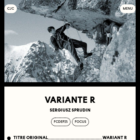
C
OLLECTIF
J
EUNE
C
INÉMA
MENU
VARIANTE R
SERGIUSZ SPRUDIN
FCDEP25
FOCUS
TITRE ORIGINAL
WARIANT R