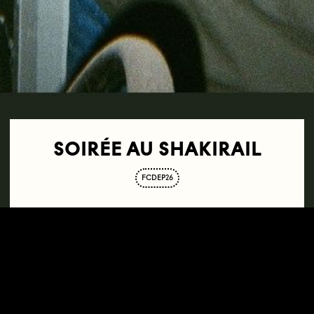
SOIRÉE AU SHAKIRAIL
FCDEP26
19.10.24
21H30—23H00
LE SHAKIRAIL
72 RUE RIQUET
75018 PARIS
Séance faisant partie du
Festival des Cinémas
Différents et Expérimentaux de Paris
.