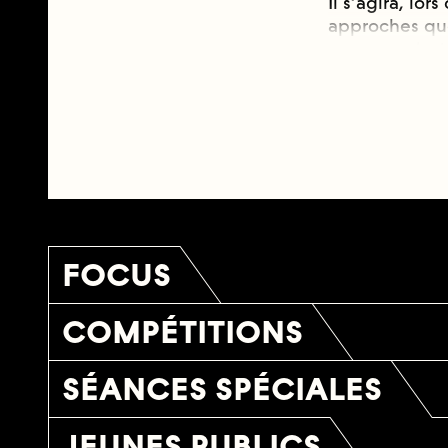
Il s’agira, lo
approches qu
propres rebut
de l’humain o
cinéma expéri
débuts, il a é
compte, puisq
matériaux usés
Nous avons vo
ainsi, nous le
nous les réutil
plaisent.
FOCUS
COMPÉTITIONS
SÉANCES SPÉCIALES
JEUNES PUBLICS