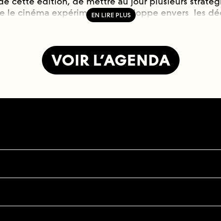
rs de cette édition, de mettre au jour plusieurs stratég
e le cinéma expérimental développe envers les déc
s et ceux des autres, que ce soit ceux du cinéma, de
u du monde. Il nous a semblé important de souligne
mental est en grande partie né des déchets ; ainsi,
VOIR L’AGENDA
té mis de côté, à l’abri des regards. Il y a d’ailleurs 
u’il en a sorti des chutes, des caméras cassées et o
, qui ont fait les choux gras de l’expérimental jusqu
ulu exposer la gymnastique dialectique que propos
s aimons tout autant que nous les souhaitons loin de 
isons et par là nous les nions ; ainsi, plus ils sentent 