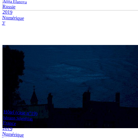
Arina Efanova
Russie
2019
Numérique
3'
Hôtel (case n°19)
Ishrann Silgidjian
France
2019
Numérique