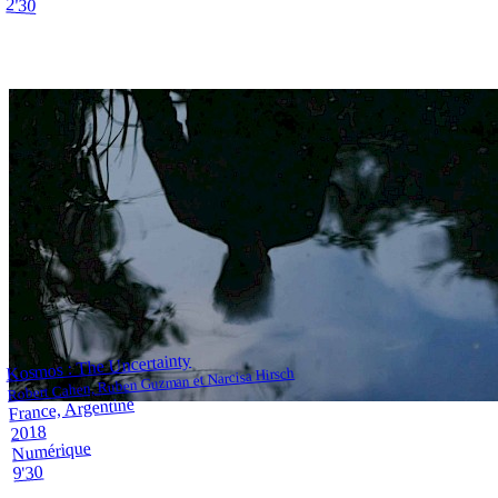
2'30
Kosmos : The Uncertainty
Robert Cahen, Ruben Guzman et Narcisa Hirsch
France, Argentine
2018
Numérique
9'30