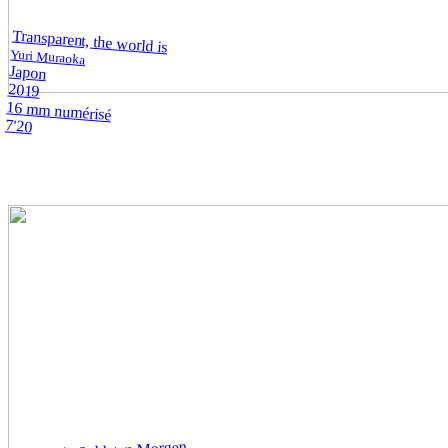
Transparent, the world is
Yuri Muraoka
Japon
2019
16 mm numérisé
7'20