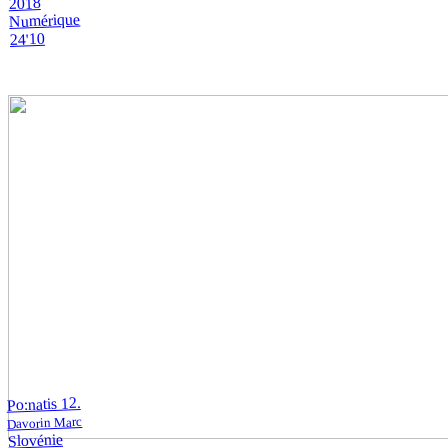
2018
Numérique
24'10
Po:natis 12.
Davorin Marc
Slovénie