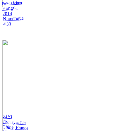
Péter Lichter
Hongrie
2018
Numérique
4'30
ZIYI
Chongyan Liu
Chine, France