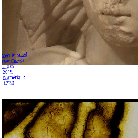
Vers le Soleil
Nour Ouayda
Liban
2019
Numérique
17'30