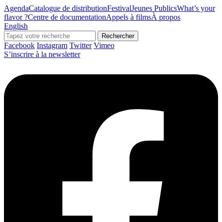
Agenda
Catalogue de distribution
Festival
Jeunes Publics
What’s your
flavor ?
Centre de documentation
Appels à films
À propos
English
Rechercher
Facebook
Instagram
Twitter
Vimeo
S’inscrire à la newsletter