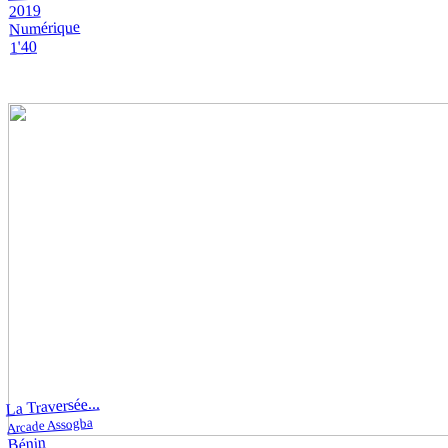
2019
Numérique
1'40
La Traversée...
Arcade Assogba
Bénin