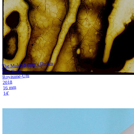
The Mulch Spider's Dream
Karel Doing
Royaume-Uni
2018
16 mm
14'