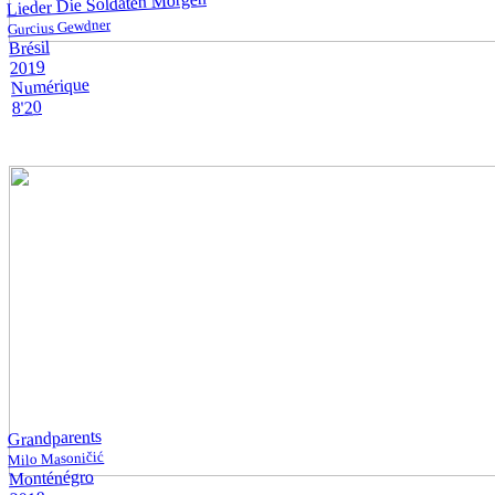
Lieder Die Soldaten Morgen
Gurcius Gewdner
Brésil
2019
Numérique
8'20
Grandparents
Milo Masoničić
Monténégro