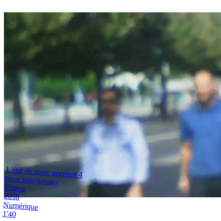
L'état de notre urgence 4
Pierre Merejkowsky
France
2018
Numérique
1'40