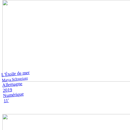
L'Étoile de mer
Maya Schweizer
Allemagne
2019
Numérique
11'