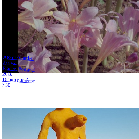
Atomic Garden
Ana Vaz
France, Portugal
2018
16 mm numérisé
7'30