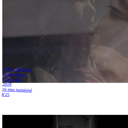
Life After Love
Zachary Epcar
États-Unis
2018
16 mm numérisé
8'25