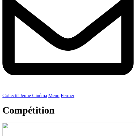
C
ollectif
J
eune
C
inéma
Menu
Fermer
Compétition