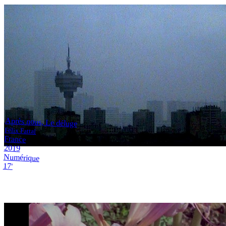
Après nous, Le déluge
Félix Fattal
France
2019
Numérique
17'