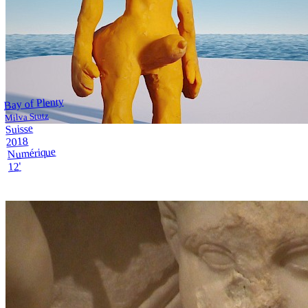
Bay of Plenty
Milva Stutz
Suisse
2018
Numérique
12'