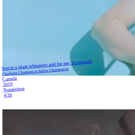
You're a plant whisperer and for me, it's enough
Charlotte Clermont et Julien Champagne
Canada
2019
Numérique
4'20