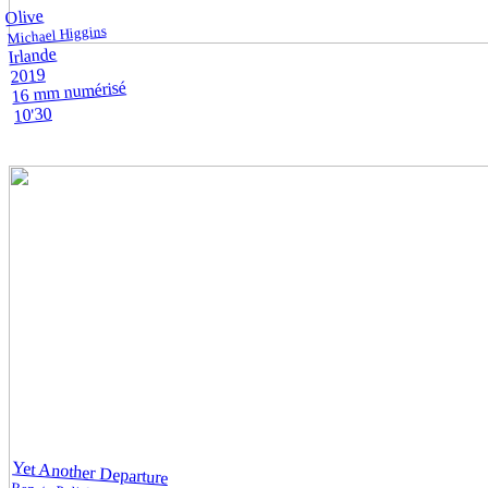
Olive
Michael Higgins
Irlande
2019
16 mm numérisé
10'30
Yet Another Departure