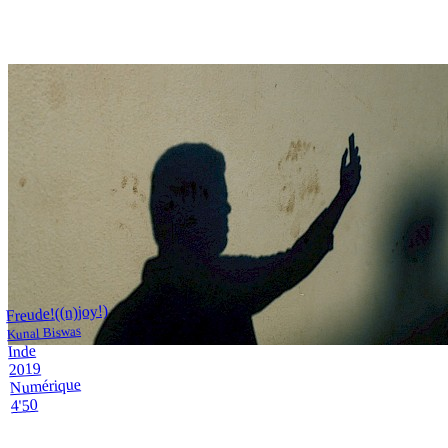
Freude!((n)joy!)
Kunal Biswas
Inde
2019
Numérique
4'50