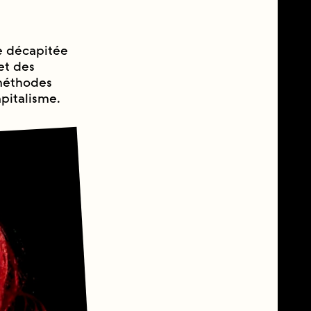
 décapitée
et des
 méthodes
apitalisme.