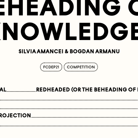
EHEADING 
KNOWLEDGE
SILVIA AMANCEI & BOGDAN ARMANU
FCDEP21
COMPETITION
NAL
REDHEADED (OR THE BEHEADING OF
PROJECTION