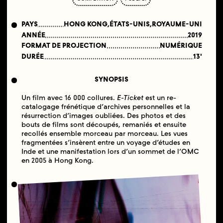
PAYS
HONG KONG,ÉTATS-UNIS,ROYAUME-UNI
ANNÉE
2019
FORMAT DE PROJECTION
NUMÉRIQUE
DURÉE
13'
SYNOPSIS
Un film avec 16 000 collures.
E-Ticket
est un re-
catalogage frénétique d’archives personnelles et la
résurrection d’images oubliées. Des photos et des
bouts de films sont découpés, remaniés et ensuite
recollés ensemble morceau par morceau. Les vues
fragmentées s’insèrent entre un voyage d’études en
Inde et une manifestation lors d’un sommet de l’OMC
en 2005 à Hong Kong.