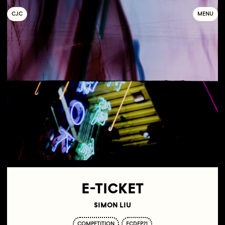
C
OLLECTIF
J
EUNE
C
INÉMA
MENU
E-TICKET
SIMON LIU
COMPETITION
FCDEP21