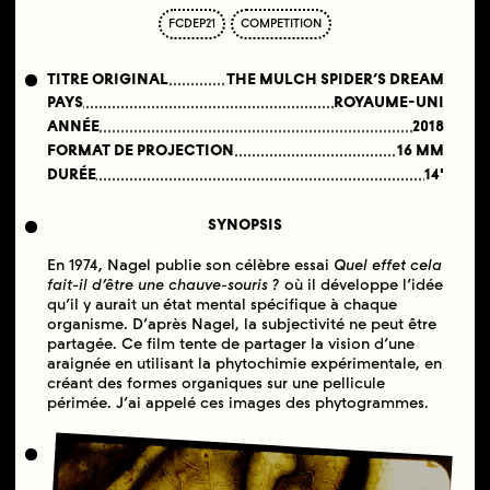
FCDEP21
COMPETITION
TITRE ORIGINAL
THE MULCH SPIDER’S DREAM
PAYS
ROYAUME-UNI
ANNÉE
2018
FORMAT DE PROJECTION
16 MM
DURÉE
14'
SYNOPSIS
En 1974, Nagel publie son célèbre essai
Quel effet cela
fait-il d’être une chauve-souris ?
où il développe l’idée
qu’il y aurait un état mental spécifique à chaque
organisme. D’après Nagel, la subjectivité ne peut être
partagée. Ce film tente de partager la vision d’une
araignée en utilisant la phytochimie expérimentale, en
créant des formes organiques sur une pellicule
périmée. J’ai appelé ces images des phytogrammes.