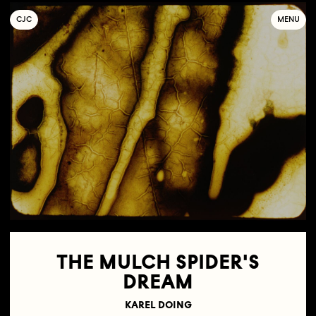
C
OLLECTIF
J
EUNE
C
INÉMA
MENU
THE MULCH SPIDER'S
DREAM
KAREL DOING