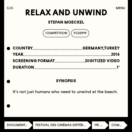
C
OLLECTIF
J
EUNE
C
INÉMA
MENU
RELAX AND UNWIND
STEFAN MOECKEL
COMPETITION
FCDEP19
COUNTRY
GERMANY,TURKEY
YEAR
2016
SCREENING FORMAT
DIGITIZED VIDEO
DURATION
1’
SYNOPSIS
It’s not just humans who need to unwind at the beach.
DOCUMENTATION CENTER
FESTIVAL DES CINÉMAS DIFFÉRENTS ET EXPÉRIMENTAUX DE PARIS
19E ÉDITION
COMPÉTITION