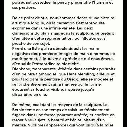
possédant possédée, la peau y présentifie l’humain et
ses passions.
De ce point de vue, nous sommes riches d’une histoire
artistique longue, où la carnation s’est reproduite,
exprimée dans une infinie variété. Les deux
dimensions du plan, mais aussi la sculpture, se prêtant
d’emblée à cette représentation, où l’illusion est si
proche de son sujet.
Parmi une liste qui se déroule depuis les mains
négatives des premières images de main d’homme, ce
motif permet, à le suivre au gré de ce qui nous émeut,
d’en saisir l’extraordinaire plasticité.
Diaphane, transparente, éthérée dans certains portraits
d’un peintre flamand tel que Hans Memling, ailleurs et
plus tard dans la peinture du Greco, elle se modèle et
se fond entièrement sur la matière qui la forme,
épousant sa touche, visible, inspirée jusqu’à
disparaître en elle.
De même, excédant les moyens de la sculpture, Le
Bernin tente en son temps de saisir un frémissement
fugace dans une forme pourtant arrêtée, et confère en
retour à ses sujets la beauté et l’éclat laiteux d’un
marbre. Sublimes apparences qui vont jusqu’à la mise