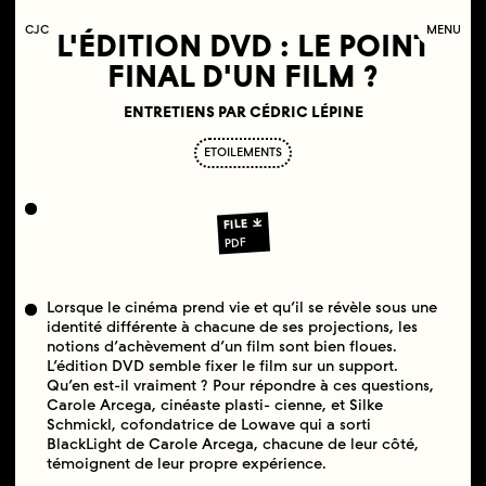
C
OLLECTIF
J
EUNE
C
INÉMA
MENU
L'ÉDITION DVD : LE POINT
FINAL D'UN FILM ?
ENTRETIENS PAR CÉDRIC LÉPINE
ETOILEMENTS
FILE
PDF
Lorsque le cinéma prend vie et qu’il se révèle sous une
identité différente à chacune de ses projections, les
notions d’achèvement d’un film sont bien floues.
L’édition DVD semble fixer le film sur un support.
Qu’en est-il vraiment ? Pour répondre à ces questions,
Carole Arcega, cinéaste plasti- cienne, et Silke
Schmickl, cofondatrice de Lowave qui a sorti
BlackLight de Carole Arcega, chacune de leur côté,
témoignent de leur propre expérience.