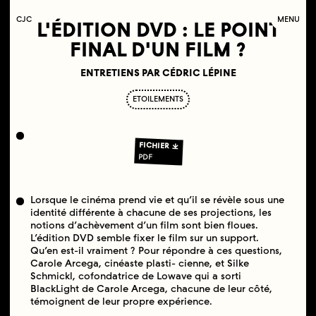
C
OLLECTIF
J
EUNE
C
INÉMA
MENU
L'ÉDITION DVD : LE POINT
FINAL D'UN FILM ?
ENTRETIENS PAR CÉDRIC LÉPINE
ETOILEMENTS
FICHIER
PDF
Lorsque le cinéma prend vie et qu’il se révèle sous une
identité différente à chacune de ses projections, les
notions d’achèvement d’un film sont bien floues.
L’édition DVD semble fixer le film sur un support.
Qu’en est-il vraiment ? Pour répondre à ces questions,
Carole Arcega, cinéaste plasti- cienne, et Silke
Schmickl, cofondatrice de Lowave qui a sorti
BlackLight de Carole Arcega, chacune de leur côté,
témoignent de leur propre expérience.