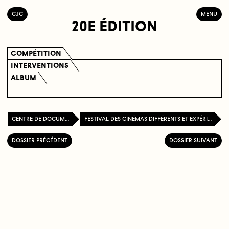
C
OLLECTIF
J
EUNE
C
INÉMA
MENU
20E ÉDITION
COMPÉTITION
INTERVENTIONS
ALBUM
CENTRE DE DOCUMENTATION
FESTIVAL DES CINÉMAS DIFFÉRENTS ET EXPÉRIMENTAUX DE PARIS
DOSSIER PRÉCÉDENT
DOSSIER SUIVANT