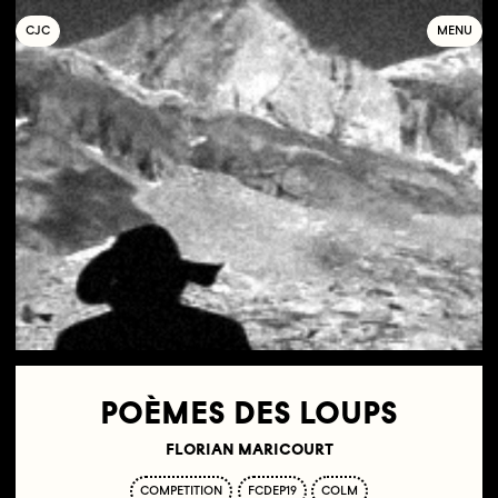
C
OLLECTIF
J
EUNE
C
INÉMA
MENU
POÈMES DES LOUPS
FLORIAN MARICOURT
COMPETITION
FCDEP19
COLM