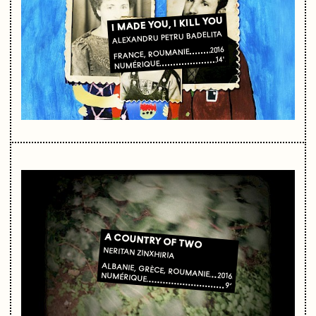
I MADE YOU, I KILL YOU
ALEXANDRU PETRU BADELITA
2016
FRANCE, ROUMANIE
14'
NUMÉRIQUE
A COUNTRY OF TWO
NERITAN ZINXHIRIA
ALBANIE, GRÈCE, ROUMANIE
2016
NUMÉRIQUE
9’