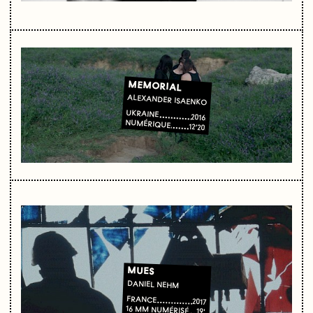
MEMORIAL
ALEXANDER ISAENKO
UKRAINE
2016
NUMÉRIQUE
12’20
MUES
DANIEL NEHM
FRANCE
2017
16 MM NUMÉRISÉ
19'