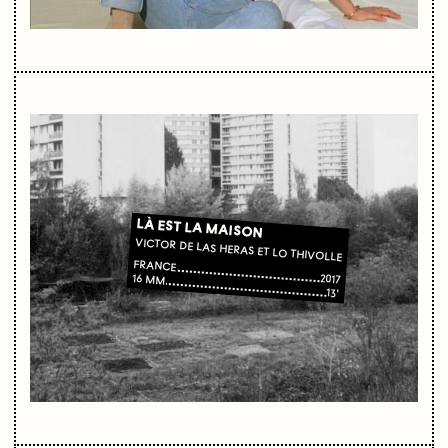
LÀ EST LA MAISON
VICTOR DE LAS HERAS ET LO THIVOLLE
FRANCE
2017
16 MM
13'