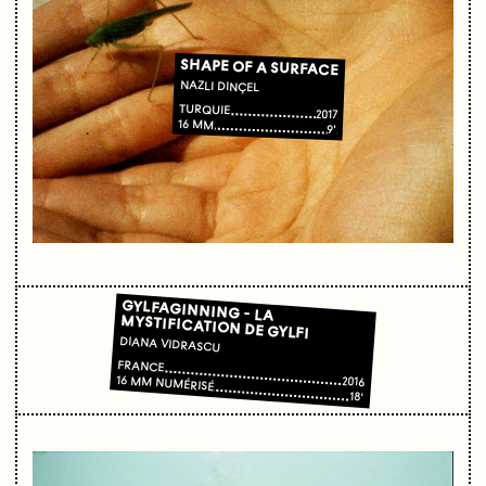
SHAPE OF A SURFACE
NAZLI DINÇEL
TURQUIE
2017
16 MM
9'
GYLFAGINNING - LA
MYSTIFICATION DE GYLFI
DIANA VIDRASCU
FRANCE
16 MM NUMÉRISÉ
2016
18'