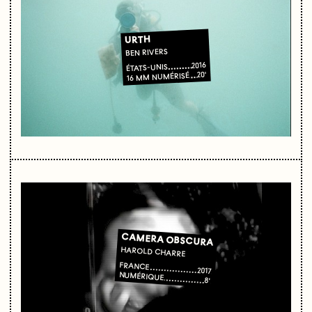
URTH
BEN RIVERS
2016
ÉTATS-UNIS
20'
16 MM NUMÉRISÉ
CAMERA OBSCURA
HAROLD CHARRE
FRANCE
2017
NUMÉRIQUE
8'