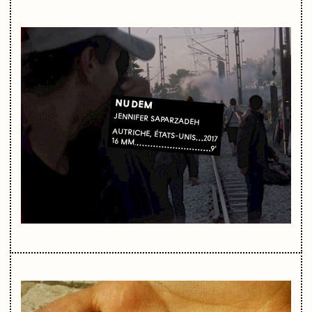
NU DEM
JENNIFER SAPARZADEH
AUTRICHE, ÉTATS-UNIS
2017
16 MM
9'