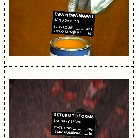
EWA NEWÁ WAWU
JAN ADAMOVE
SLOVAQUIE
2016
VIDÉO NUMÉRISÉE
20'
RETURN TO FORMS
ZACHARY EPCAR
ÉTATS-UNIS
2016
16 MM NUMÉRISÉ
10'