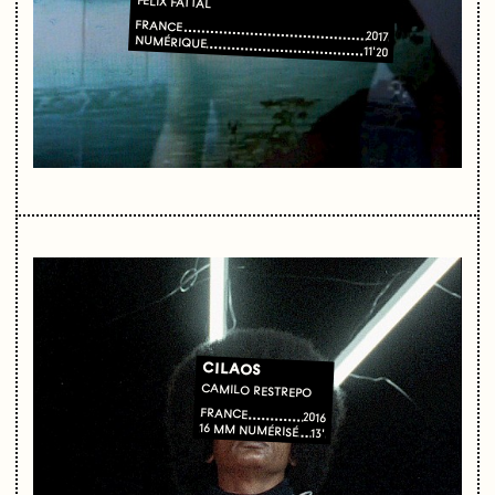
FÉLIX FATTAL
FRANCE
2017
NUMÉRIQUE
11'20
CILAOS
CAMILO RESTREPO
FRANCE
2016
16 MM NUMÉRISÉ
13'