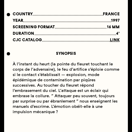
COUNTRY
FRANCE
YEAR
1997
SCREENING FORMAT
16 MM
DURATION
4'
CJC CATALOG
LINK
SYNOPSIS
À l’instant du heurt (la pointe du fleuret touchant le
corps de l’adversaire), le feu d’artifice s’éploie comme
si le contact s’établissait — explosion, mode
épidémique de contamination par piqûres
successives. Au toucher du fleuret répond
l’embrasement du ciel. L’attaque est un éclair qui
embrase la collure. “ Attaquer peu souvent, toujours
par surprise ou par ébranlement ” nous enseignent les
manuels d’escrime. L’émotion obéit-elle à une
impulsion mécanique ?