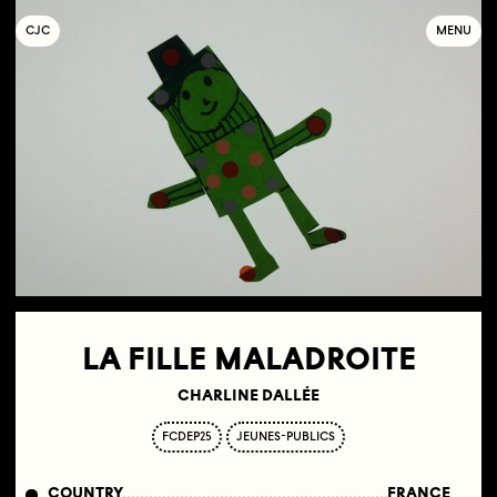
C
OLLECTIF
J
EUNE
C
INÉMA
MENU
LA FILLE MALADROITE
CHARLINE DALLÉE
FCDEP25
JEUNES-PUBLICS
COUNTRY
FRANCE