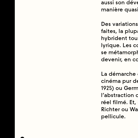
aussi son dé
manière quasi
Des variation
faites, la plu
hybrident tous
lyrique. Les c
se métamorph
devenir, en 
La démarche 
cinéma pur d
1925) ou Germ
l’abstraction 
réel filmé. 
Richter ou Wal
pellicule.