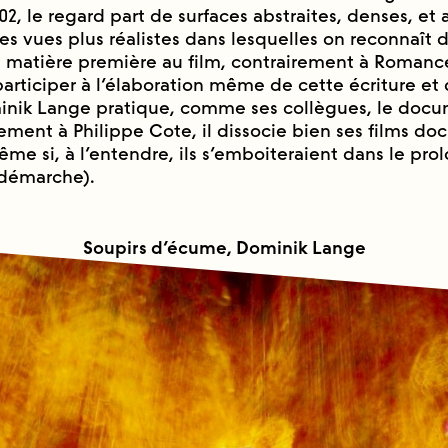
002, le regard part de surfaces abstraites, denses, et a
s vues plus réalistes dans lesquelles on reconnaît d
e matière première au film, contrairement à Roma
participer à l’élaboration même de cette écriture et
inik Lange pratique, comme ses collègues, le docu
ement à Philippe Cote, il dissocie bien ses films d
̂me si, à l’entendre, ils s’emboiteraient dans le p
démarche).
Soupirs d’écume, Dominik Lange