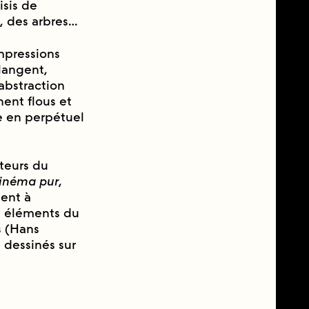
isis de
c, des arbres…
impressions
́langent,
’abstraction
nent flous et
 en perpétuel
teurs du
inéma pur
,
ent à
 éléments du
s (Hans
dessinés sur