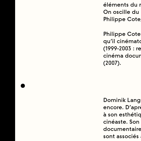
éléments du r
On oscille du
Philippe Cote
Philippe Cote e
qu’il cinémat
(1999-2003 : r
cinéma docu
(2007).
Dominik Lange
encore. D’aprè
à son esthét
cinéaste. So
documentaire. 
sont associés