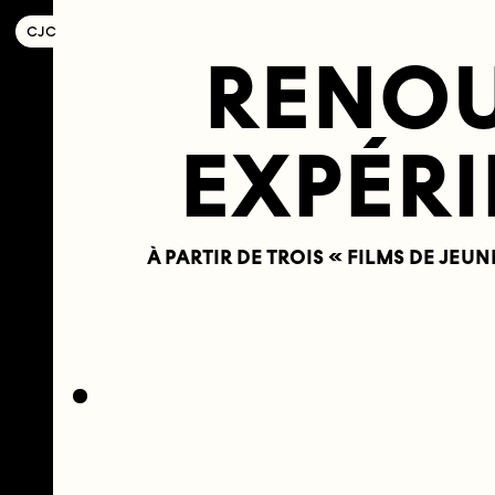
C
OLLECTIF
J
EUNE
C
INÉMA
RENOU
EXPÉR
À PARTIR DE TROIS « FILMS DE J