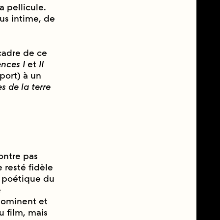
a pellicule.
us intime, de
u cadre de ce
ences I
et
II
ort) à un
s de la terre
ontre pas
resté fidèle
́ poétique du
e
 dominent et
u film, mais