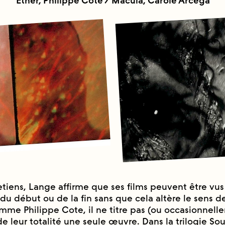
Ether, Philippe Cote / Macula, Carole Arcega
tiens, Lange affirme que ses films peuvent être vus
 début ou de la fin sans que cela altère le sens de
omme Philippe Cote, il ne titre pas (ou occasionnell
 de leur totalité une seule œuvre. Dans la trilogie So