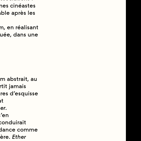
mes cinéastes
le après les
m, en réalisant
quée, dans une
lm abstrait, au
tit jamais
̀res d’esquisse
at
er
.
s’en
 conduirait
cendance comme
ère.
Ether