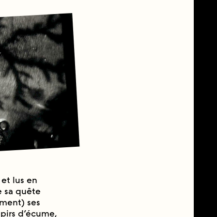
 et lus en
 sa quête
ement) ses
upirs d’écume,