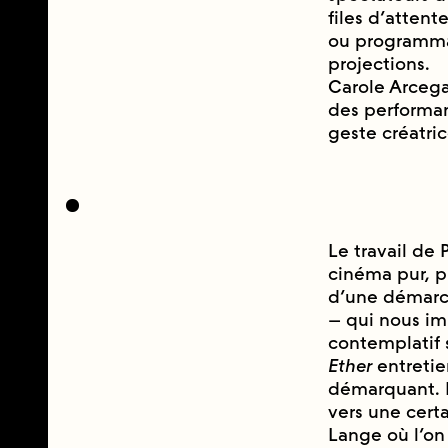
files d’attent
ou programmat
projections.
Carole Arcega t
des performanc
geste créatri
Le travail de 
cinéma pur, 
d’une démarch
– qui nous imm
contemplatif s
Ether
entretie
démarquant. I
vers une cert
Lange où l’on