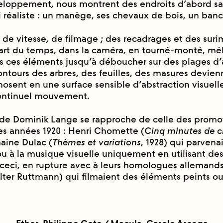
veloppement, nous montrent des endroits d’abord sa
 réaliste : un manège, ses chevaux de bois, un ban
s de vitesse, de filmage ; des recadrages et des sur
part du temps, dans la caméra, en tourné-monté, me
 ces éléments jusqu’à déboucher sur des plages d
ontours des arbres, des feuilles, des masures devien
osent en une surface sensible d’abstraction visuelle
continuel mouvement.
de Dominik Lange se rapproche de celle des promo
es années 1920 : Henri Chomette (
Cinq minutes de c
aine Dulac (
Thèmes et variations
, 1928) qui parvenai
ou à la musique visuelle uniquement en utilisant des
Et, ceci, en rupture avec à leurs homologues allemand
ter Ruttmann) qui filmaient des éléments peints ou 