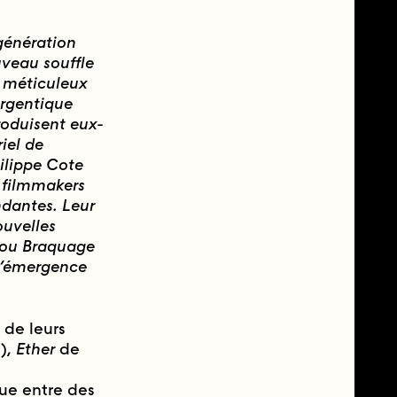
énération
uveau souffle
t méticuleux
argentique
produisent eux-
iel de
ilippe Cote
 filmmakers
endantes. Leur
ouvelles
a ou Braquage
l’émergence
t de leurs
),
Ether
de
que entre des