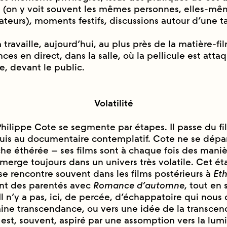
e (on y voit souvent les mêmes personnes, elles-mê
eurs), moments festifs, discussions autour d’une tab
ravaille, aujourd’hui, au plus près de la matière-fil
es en direct, dans la salle, où la pellicule est atta
ce, devant le public.
Volatilité
Philippe Cote se segmente par étapes. Il passe du fi
puis au documentaire contemplatif. Cote ne se dépar
e éthérée – ses films sont à chaque fois des manie
erge toujours dans un univers très volatile. Cet ét
e rencontre souvent dans les films postérieurs à
Eth
nt des parentés avec
Romance d’automne
, tout en 
l n’y a pas, ici, de percée, d’échappatoire qui nous
aine transcendance, ou vers une idée de la trans
 est, souvent, aspiré par une assomption vers la lumi