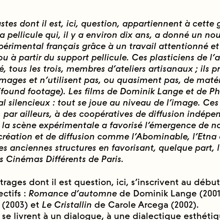
astes dont il est, ici, question, appartiennent à cette g
a pellicule qui, il y a environ
dix ans, a donné un no
érimental fran
çais grâce à un travail attentionné e
u à partir du support pellicule. Ces plasticiens de l’
é, tous les trois, membres d’ateliers artisanaux ; ils 
mages et n’utilisent pas, ou qua
siment pas, de matér
 (found footage). Les films
de Dominik Lange et de Ph
al silencieux :
tout se joue au niveau de l’image. Ces
,
par ailleurs, à des coopératives de diffusion indép
 la scène expérimentale a favorisé l’émergence de n
 création et de diffusion comme l’Abominable, l’Etn
 les anciennes structures en favorisant, quelque part, 
s Cinémas Différents de Paris.
trages dont il est question, ici, s’inscrivent au débu
ctifs :
Romance d’automne
de Dominik Lange (2001
 (2003) et
Le Cristallin
de Carole Arcega (2002).
 se livrent à un dialogue, à une dialectique esthéti