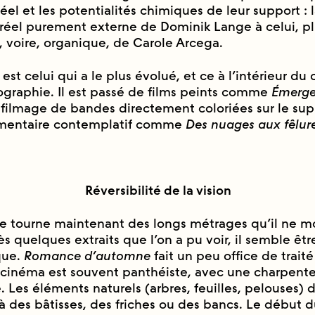
éel et les potentialités chimiques de leur support : l
 réel purement externe de Dominik Lange à celui, pl
, voire, organique, de Carole Arcega.
st celui qui a le plus évolué, et ce à l’intérieur d
ographie. Il est passé de films peints comme
Émerg
efilmage de bandes directement coloriées sur le supp
mentaire contemplatif comme
Des nuages aux fêlure
Réversibilité de la vision
 tourne maintenant des longs métrages qu’il ne m
s quelques extraits que l’on a pu voir, il semble être 
ique.
Romance d’automne
fait un peu office de traite
n cinéma est souvent panthéiste, avec une charpent
Les éléments naturels (arbres, feuilles, pelouses)
 à des bâtisses, des friches ou des bancs. Le début d