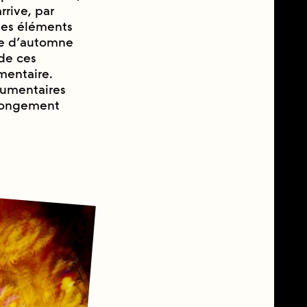
rrive, par
es éléments
nce d’automne
 de ces
mentaire.
ocumentaires
rolongement