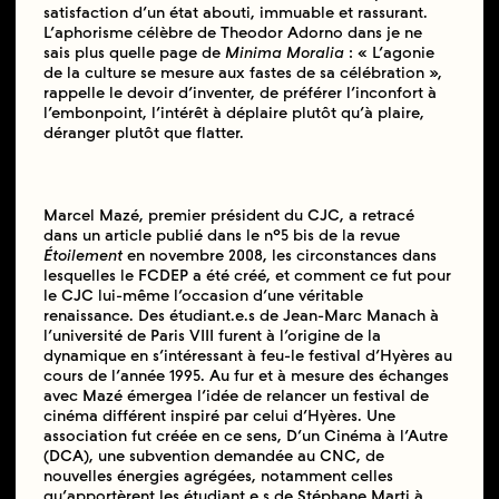
satisfaction d’un état abouti, immuable et rassurant.
L’aphorisme célèbre de Theodor Adorno dans je ne
sais plus quelle page de
Minima Moralia
: « L’agonie
de la culture se mesure aux fastes de sa célébration »,
rappelle le devoir d’inventer, de préférer l’inconfort à
l’embonpoint, l’intérêt à déplaire plutôt qu’à plaire,
déranger plutôt que flatter.
Marcel Mazé, premier président du CJC, a retracé
dans un article publié dans le n°5 bis de la revue
Étoilement
en novembre 2008, les circonstances dans
lesquelles le FCDEP a été créé, et comment ce fut pour
le CJC lui-même l’occasion d’une véritable
renaissance. Des étudiant.e.s de Jean-Marc Manach à
l’université de Paris VIII furent à l’origine de la
dynamique en s’intéressant à feu-le festival d’Hyères au
cours de l’année 1995. Au fur et à mesure des échanges
avec Mazé émergea l’idée de relancer un festival de
cinéma différent inspiré par celui d’Hyères. Une
association fut créée en ce sens, D’un Cinéma à l’Autre
(DCA), une subvention demandée au CNC, de
nouvelles énergies agrégées, notamment celles
qu’apportèrent les étudiant.e.s de Stéphane Marti à