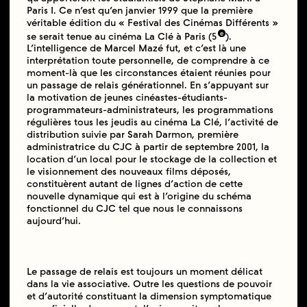
Paris I. Ce n’est qu’en janvier 1999 que la première
véritable édition du « Festival des Cinémas Différents »
e
se serait tenue au cinéma La Clé à Paris (5
).
L’intelligence de Marcel Mazé fut, et c’est là une
interprétation toute personnelle, de comprendre à ce
moment-là que les circonstances étaient réunies pour
un passage de relais générationnel. En s’appuyant sur
la motivation de jeunes cinéastes-étudiants-
programmateurs-administrateurs, les programmations
régulières tous les jeudis au cinéma La Clé, l’activité de
distribution suivie par Sarah Darmon, première
administratrice du CJC à partir de septembre 2001, la
location d’un local pour le stockage de la collection et
le visionnement des nouveaux films déposés,
constituèrent autant de lignes d’action de cette
nouvelle dynamique qui est à l’origine du schéma
fonctionnel du CJC tel que nous le connaissons
aujourd’hui.
Le passage de relais est toujours un moment délicat
dans la vie associative. Outre les questions de pouvoir
et d’autorité constituant la dimension symptomatique