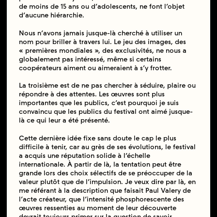
de moins de 15 ans ou d’adolescents, ne font l’objet
d’aucune hiérarchie.
Nous n’avons jamais jusque-là cherché à utiliser un
nom pour briller à travers lui. Le jeu des images, des
« premières mondiales », des exclusivités, ne nous a
globalement pas intéressé, même si certains
coopérateurs aiment ou aimeraient à s’y frotter.
La troisième est de ne pas chercher à séduire, plaire ou
répondre à des attentes. Les œuvres sont plus
importantes que les publics, c’est pourquoi je suis
convaincu que les publics du festival ont aimé jusque-
là ce qui leur a été présenté.
Cette dernière idée fixe sans doute le cap le plus
difficile à tenir, car au grès de ses évolutions, le festival
a acquis une réputation solide à l’échelle
internationale. À partir de là, la tentation peut être
grande lors des choix sélectifs de se préoccuper de la
valeur plutôt que de l’impulsion. Je veux dire par là, en
me référant à la description que faisait Paul Valery de
l’acte créateur, que l’intensité phosphorescente des
œuvres ressenties au moment de leur découverte
devrait toujours primer sur la question de savoir