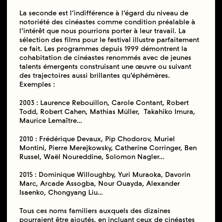
La seconde est l’indifférence à l’égard du niveau de
notoriété des cinéastes comme condition préalable à
l’intérêt que nous pourrions porter à leur travail. La
sélection des films pour le festival illustre parfaitement
ce fait. Les programmes depuis 1999 démontrent la
cohabitation de cinéastes renommés avec de jeunes
talents émergents construisant une œuvre ou suivant
des trajectoires aussi brillantes qu’éphémères.
Exemples :
2003 : Laurence Rebouillon, Carole Contant, Robert
Todd, Robert Cahen, Mathias Müller, Takahiko Imura,
Maurice Lemaître…
2010 : Frédérique Devaux, Pip Chodorov, Muriel
Montini, Pierre Merejkowsky, Catherine Corringer, Ben
Russel, Waël Noureddine, Solomon Nagler…
2015 : Dominique Willoughby, Yuri Muraoka, Davorin
Marc, Arcade Assogba, Nour Ouayda, Alexander
Isaenko, Chongyang Liu…
Tous ces noms familiers auxquels des dizaines
pourraient être ajoutés, en incluant ceux de cinéastes