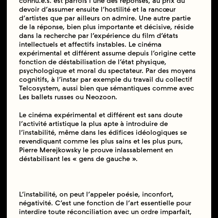
connu.e.s. est parfois l’une des réponses, au prix du
devoir d’assumer ensuite l’hostilité et la rancœur
d’artistes que par ailleurs on admire. Une autre partie
de la réponse, bien plus importante et décisive, réside
dans la recherche par l’expérience du film d’états
intellectuels et affectifs instables. Le cinéma
expérimental et différent assume depuis l’origine cette
fonction de déstabilisation de l’état physique,
psychologique et moral du spectateur. Par des moyens
cognitifs, à l’instar par exemple du travail du collectif
Telcosystem, aussi bien que sémantiques comme avec
Les ballets russes ou Neozoon.
Le cinéma expérimental et différent est sans doute
l’activité artistique la plus apte à introduire de
l’instabilité, même dans les édifices idéologiques se
revendiquant comme les plus sains et les plus purs,
Pierre Merejkowsky le prouve inlassablement en
déstabilisant les « gens de gauche ».
L’instabilité, on peut l’appeler poésie, inconfort,
négativité. C’est une fonction de l’art essentielle pour
interdire toute réconciliation avec un ordre imparfait,