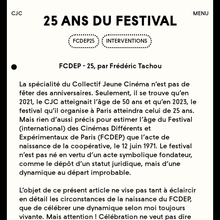
C
OLLECTIF
J
EUNE
C
INÉMA
MENU
25 ANS DU FESTIVAL
FCDEP25
INTERVENTIONS
FCDEP - 25, par Frédéric Tachou
La spécialité du Collectif Jeune Cinéma n’est pas de
fêter des anniversaires. Seulement, il se trouve qu’en
2021, le CJC atteignait l’âge de 50 ans et qu’en 2023, le
festival qu’il organise à Paris atteindra celui de 25 ans.
Mais rien d’aussi précis pour estimer l’âge du Festival
(international) des Cinémas Différents et
Expérimentaux de Paris (FCDEP) que l’acte de
naissance de la coopérative, le 12 juin 1971. Le festival
n’est pas né en vertu d’un acte symbolique fondateur,
comme le dépôt d’un statut juridique, mais d’une
dynamique au départ improbable.
L’objet de ce présent article ne vise pas tant à éclaircir
en détail les circonstances de la naissance du FCDEP,
que de célébrer une dynamique selon moi toujours
vivante. Mais attention ! Célébration ne veut pas dire