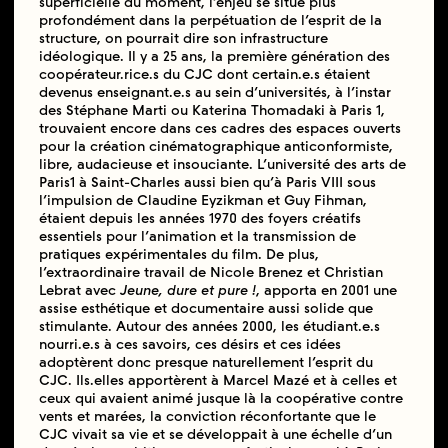
superficielle du moment, l’enjeu se situe plus
profondément dans la perpétuation de l’esprit de la
structure, on pourrait dire son infrastructure
idéologique. Il y a 25 ans, la première génération des
coopérateur.rice.s du CJC dont certain.e.s étaient
devenus enseignant.e.s au sein d’universités, à l’instar
des Stéphane Marti ou Katerina Thomadaki à Paris 1,
trouvaient encore dans ces cadres des espaces ouverts
pour la création cinématographique anticonformiste,
libre, audacieuse et insouciante. L’université des arts de
Paris1 à Saint-Charles aussi bien qu’à Paris VIII sous
l’impulsion de Claudine Eyzikman et Guy Fihman,
étaient depuis les années 1970 des foyers créatifs
essentiels pour l’animation et la transmission de
pratiques expérimentales du film. De plus,
l’extraordinaire travail de Nicole Brenez et Christian
Lebrat avec
Jeune, dure et pure !
, apporta en 2001 une
assise esthétique et documentaire aussi solide que
stimulante. Autour des années 2000, les étudiant.e.s
nourri.e.s à ces savoirs, ces désirs et ces idées
adoptèrent donc presque naturellement l’esprit du
CJC. Ils.elles apportèrent à Marcel Mazé et à celles et
ceux qui avaient animé jusque là la coopérative contre
vents et marées, la conviction réconfortante que le
CJC vivait sa vie et se développait à une échelle d’un