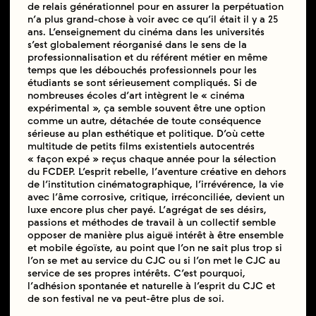
de relais générationnel pour en assurer la perpétuation
n’a plus grand-chose à voir avec ce qu’il était il y a 25
ans. L’enseignement du cinéma dans les universités
s’est globalement réorganisé dans le sens de la
professionnalisation et du référent métier en même
temps que les débouchés professionnels pour les
étudiants se sont sérieusement compliqués. Si de
nombreuses écoles d’art intègrent le « cinéma
expérimental », ça semble souvent être une option
comme un autre, détachée de toute conséquence
sérieuse au plan esthétique et politique. D’où cette
multitude de petits films existentiels autocentrés
« façon expé » reçus chaque année pour la sélection
du FCDEP. L’esprit rebelle, l’aventure créative en dehors
de l’institution cinématographique, l’irrévérence, la vie
avec l’âme corrosive, critique, irréconciliée, devient un
luxe encore plus cher payé. L’agrégat de ses désirs,
passions et méthodes de travail à un collectif semble
opposer de manière plus aiguë intérêt à être ensemble
et mobile égoïste, au point que l’on ne sait plus trop si
l’on se met au service du CJC ou si l’on met le CJC au
service de ses propres intérêts. C’est pourquoi,
l’adhésion spontanée et naturelle à l’esprit du CJC et
de son festival ne va peut-être plus de soi.