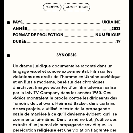
FCDEP25
COMPETITION
PAYS
UKRAINE
ANNÉE
2023
FORMAT DE PROJECTION
NUMÉRIQUE
DURÉE
19
SYNOPSIS
Un drame juridique documentaire raconté dans un
langage visuel et sonore expérimental. Film sur les
violations des droits de l’homme en Ukraine soviétique
et en Russie moderne, basé sur des chroniques
d’archives. Images extraites d’un film télévisé réalisé
par la Lviv TV Company dans les années 1960. Ces
vidéos montraient le procès contre les dirigeants des
Témoins de Jéhovah. Heimrad Backer, dans certains
de ses projets, a utilisé le texte de la propagande
nazie de manière à ce qu’il devienne évident, qu’il se
commente lui-même. Dans le même but, j’utilise des
extraits d’un journal de propagande soviétique. La
persécution religieuse est une violation flagrante des