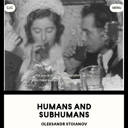
C
OLLECTIF
J
EUNE
C
INÉMA
MENU
HUMANS AND
SUBHUMANS
OLEKSANDR STOIANOV