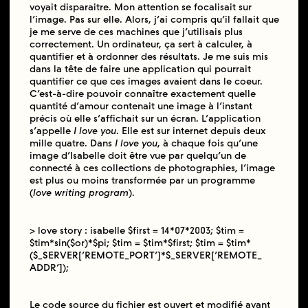
voyait disparaitre. Mon attention se focalisait sur
l’image. Pas sur elle. Alors, j’ai compris qu’il fallait que
je me serve de ces machines que j’utilisais plus
correctement. Un ordinateur, ça sert à calculer, à
quantifier et à ordonner des résultats. Je me suis mis
dans la tête de faire une application qui pourrait
quantifier ce que ces images avaient dans le coeur.
C’est-à-dire pouvoir connaître exactement quelle
quantité d’amour contenait une image à l’instant
précis où elle s’affichait sur un écran. L’application
s’appelle
I love you
. Elle est sur internet depuis deux
mille quatre. Dans
I love you
, à chaque fois qu’une
image d’Isabelle doit être vue par quelqu’un de
connecté à ces collections de photographies, l’image
est plus ou moins transformée par un programme
(
love writing program
).
> love story : isabelle $first = 14*07*2003; $tim =
$tim*sin($or)*$pi; $tim = $tim*$first; $tim = $tim*
($_SERVER[‘REMOTE_PORT’]*$_SERVER[‘REMOTE_
ADDR’]);
Le code source du fichier est ouvert et modifié avant