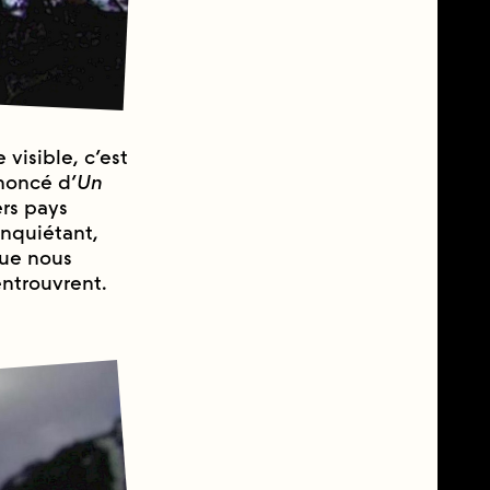
 visible, c’est
noncé d’
Un
ers pays
nquiétant,
que nous
entrouvrent.