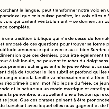
écorchant la langue, peut transformer notre voix en
paradoxal que cela puisse paraître, les voix dites « 
les voix qui parlent véritablement – se donnent à nos
nce complète.
t à une tradition biblique qui n’a de cesse de formul
est emparé de ces questions pour trouver sa forme p
nquiétude amoureuse qui traverse aussi bien
Sombre
imension que ces derniers, pour être également trav
out à fait inouïe, ne peuvent toucher du doigt sans
 tous premiers échanges entre le jeune Alexi et sa 
t déjà de toucher le lien subtil et profond qui les 
 étranger dans la famille va nécessairement altérer.
s s’exprime à demi mot l’épilepsie du frère, ce j
onde et la nature sur un mode mystique et extatiqu
ans la pénombre, et appellent une affection qui exc
out se joue. Que ces phrases peinent à être prononcé
u tranchant avec lequel elles nous gagnent et de l’