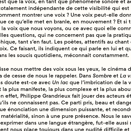
est que la voix, en tant que phénomène sonore et ae
totalement indépendante de cette visibilité qui est
omment montrer une voix ? Une voix peut-elle donn
que ce qu’elle met en branle, en mouvement ? Et si te
 la voix que nous voyons, ou ce avec quoi elle co
eilles questions, qui ne concernent pas que la pratiq
ique, tant s’en faut. Les poètes, attentifs au chant
voix. Ce faisant, ils indiquent ce qui parle en lui et q
dans les soucis quotidiens, méconnait constamment.
isse nous mettre des voix sous les yeux, le cinéma 
a de cesse de nous le rappeler. Dans
Sombre
et
La v
ans doute est-ce avec
Un lac
que l’imbrication de la v
est la plus manifeste, la plus complexe et la plus abouti
n effet, Philippe Grandrieux fait jouer des acteurs e
ils ne connaissent pas. Ce parti pris, beau et danger
ue énonciation une dimension puissante, et recondui
atérialité, sinon à une pure présence. Nous le sa
 exprimer dans une langue étrangère, fut-elle aussi
ccent nous place toujours dans une nudité difficile et 