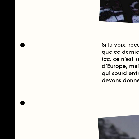
Si la voix, re
que ce dernier,
lac
, ce n’est 
d’Europe, mai
qui sourd ent
devons donner 