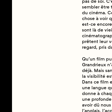
pas de soi. C’
sembler être 
du cinéma. C
chose à voir 
est-ce encore
sont là de vi
cinématograph
prêtent leur 
regard, pris 
Qu’un film pu
Grandrieux n’
déjà. Mais s
la visibilité 
Dans ce film e
une langue qu’
donne à chaq
une profonde m
avoir dû nous
l’anglais, l’a