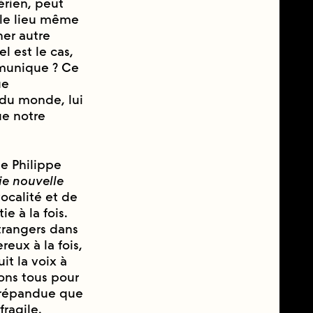
́rien, peut
 le lieu même
er autre
l est le cas,
mmunique ? Ce
ue
 du monde, lui
ue notre
de Philippe
ie nouvelle
ocalité et de
e à la fois.
́trangers dans
eux à la fois,
t la voix à
vons tous pour
 répandue que
fragile.