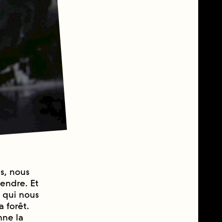
s, nous
endre. Et
e qui nous
 forêt.
nne la