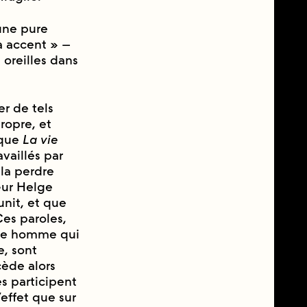
 une pure
à accent » –
 oreilles dans
er de tels
ropre, et
que
La vie
aillés par
 la perdre
sœur Helge
unit, et que
 Ces paroles,
eune homme qui
e, sont
ède alors
es participent
effet que sur