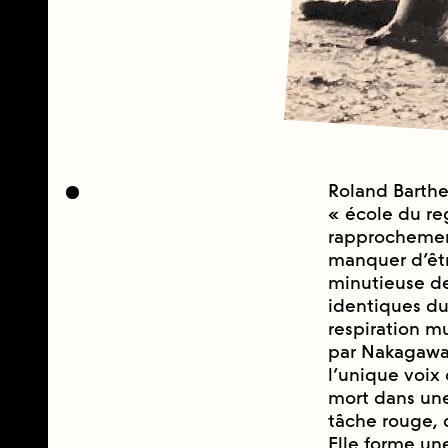
Roland Barthes
« école du r
rapprochement 
manquer d’êtr
minutieuse de
identiques du 
respiration m
par Nakagawa,
l’unique voix
mort dans une
tâche rouge,
Elle forme une