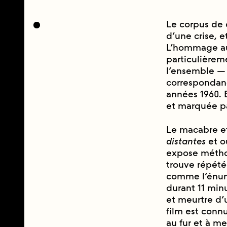
Le corpus de 
d’une crise, 
L’hommage au 
particulièreme
l’ensemble — 
correspondanc
années 1960. 
et marquée pa
Le macabre et
distantes
et 
expose métho
trouve répét
comme l’énum
durant 11 minu
et meurtre d’u
film est connu
au fur et à m