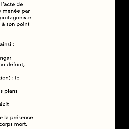
 l’acte de
re menée par
 protagoniste
 à son point
insi :
angar
u défunt,
ion) : le
ts plans
́cit
e la présence
corps mort.