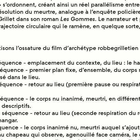
 s’ordonnent, créant ainsi un réel parallélisme entre
résolution du meurtre, analogue à l’enquête policiè
rillet dans son roman
Les Gommes
. Le narrateur et
trajectoire circulaire qui le ramène, en quelque sorte,
sons l’ossature du film d’archétype robbegrilletien a
séquence - emplacement du contexte, du lieu : le h
équence - premier plan fixe, d’ensemble, du corps n
é dans le lieu.
séquence - retour au lieu (première pause ou respirat
équence - le corps nu inanimé, meurtri, en différen
 descriptifs.
séquence - retour au lieu (seconde respiration du re
 hangar.
́quence - le corps inanimé nu, meurtri auquel s’ajout
au chapeau qui observe, agenouillé face caméra, le 