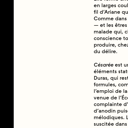
en larges coul
fil d’Ariane q
Comme dans l
— et les êtr
malade qui, 
conscience tou
produire, che
du délire.
Césarée
est u
éléments sta
Duras, qui re
formules, com
l’emploi de la
venue de l’É
complainte d’
d’anodin puisq
mélodiques. 
suscitée dan