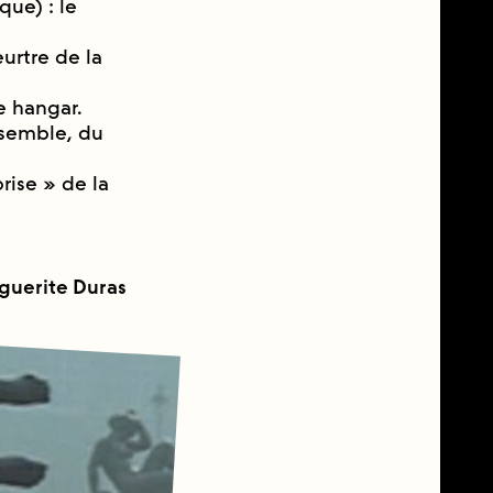
que) : le
eurtre de la
le hangar.
nsemble, du
rise » de la
guerite Duras