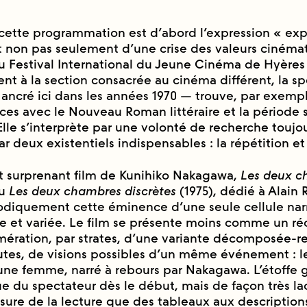
cette programmation est d’abord l’expression « exp
et non pas seulement d’une crise des valeurs ciném
Festival International du Jeune Cinéma de Hyères 
nt à la section consacrée au cinéma différent, la spe
ancré ici dans les années 1970 — trouve, par exemp
es avec le Nouveau Roman littéraire et la période 
Elle s’interprète par une volonté de recherche toujo
r deux existentiels indispensables : la répétition et 
 surprenant film de Kunihiko Nakagawa,
Les deux c
ou
Les deux chambres discrètes
(1975), dédié à Alain
diquement cette éminence d’une seule cellule narr
ée et variée. Le film se présente moins comme un ré
ération, par strates, d’une variante décomposée-
tes, de visions possibles d’un même événement : le
ne femme, narré à rebours par Nakagawa. L’étoffe g
e du spectateur dès le début, mais de façon très la
esure de la lecture que des tableaux aux description