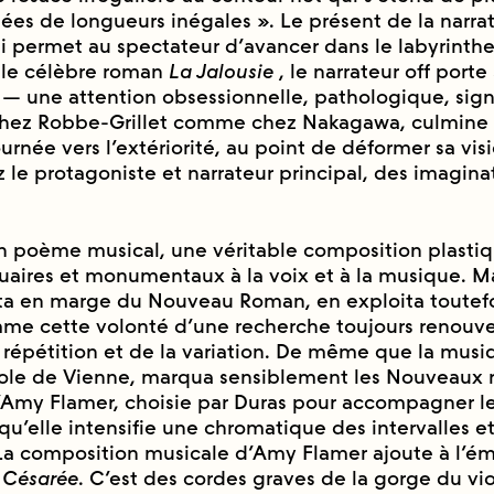
ées de longueurs inégales ». Le présent de la narrat
ui permet au spectateur d’avancer dans le labyrinthe
e célèbre roman
La Jalousie
, le narrateur off porte
es — une attention obsessionnelle, pathologique, sig
chez Robbe-Grillet comme chez Nakagawa, culmine
rnée vers l’extériorité, au point de déformer sa vis
z le protagoniste et narrateur principal, des imagin
n poème musical, une véritable composition plastiq
tuaires et monumentaux à la voix et à la musique. M
sta en marge du Nouveau Roman, en exploita toutefo
me cette volonté d’une recherche toujours renouve
 répétition et de la variation. De même que la musiq
cole de Vienne, marqua sensiblement les Nouveaux r
Amy Flamer, choisie par Duras pour accompagner le f
u’elle intensifie une chromatique des intervalles et
La composition musicale d’Amy Flamer ajoute à l’é
s
Césarée
. C’est des cordes graves de la gorge du vi