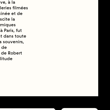
e, à la
leries filmées
cinée et de
scite la
filmiques
̀ Paris, fut
t dans toute
es souvenirs,
e de
, de Robert
litude