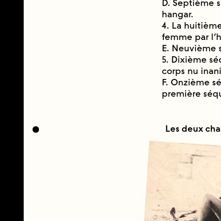
D. Septième s
hangar.
4. La huitièm
femme par l’
E. Neuvième s
5. Dixième se
corps nu inani
F. Onzième se
première sé
Les deux cha