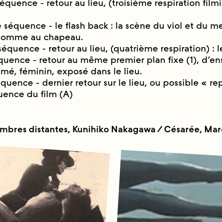
équence - retour au lieu, (troisième respiration filmi
e séquence - le flash back : la scène du viol et du m
homme au chapeau.
équence - retour au lieu, (quatrième respiration) : 
́quence - retour au même premier plan fixe (1), d’e
mé, féminin, exposé dans le lieu.
́quence - dernier retour sur le lieu, ou possible « rep
quence du film (A)
mbres distantes, Kunihiko Nakagawa / Césarée, Mar