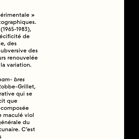
érimentale »
atographiques.
(1965-1983),
́cificité de
le, des
subversive des
urs renouvelée
la variation.
ham- bres
 Robbe-Grillet,
ative qui se
cit que
recomposée
 maculé viol
énérale du
cunaire. C’est
s