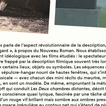
 parla de l’aspect révolutionnaire de la description
egard », à propos du Nouveau Roman. Nous établiss
idéologique avec les films étudiés : le spectateu
e frappé par la description filmique souvent très lon
 certains lieux, objets ou symboles. Les séquences 
sépulcre-hangar nourri de hautes fenêtres, qui s’i
usicale — avec chacun des mini récits du meurtre, m
 en sont un modèle. De même, empruntant la mé
 off qui conduit
Les Deux chambres distantes
, décrit
 conscience quasi lyrique, fascinée par une tâche 
 d’un rouge vif brillant mais sombre aux ombres pres
 rosace irrégulière au contour net qui s’étend de plu