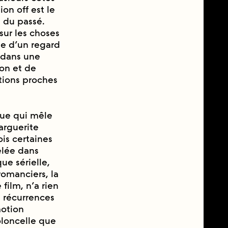
ion off est le
 du passé.
 sur les choses
ne d’un regard
 dans une
ion et de
ations proches
ue qui mêle
arguerite
is certaines
lée dans
ue sérielle,
omanciers, la
ilm, n’a rien
 récurrences
motion
oloncelle que