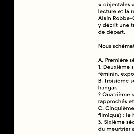
« objectales »
lecture et la 
Alain Robbe-G
y décrit une 
de départ.
Nous schémati
A. Première 
1. Deuxième s
féminin, expos
B. Troisième 
hangar.
2 Quatrième s
rapprochés et
C. Cinquième 
filmique) : le
3. Sixième se
du meurtrier 