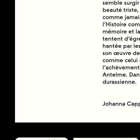
semble surgir c
beauté triste,
comme jamais —
l’Histoire co
mémoire et la 
tentent d’égre
hantée par l
son œuvre des e
comme celui d
l’achèvement
Antelme. Dan
durassienne.
Johanna Cap