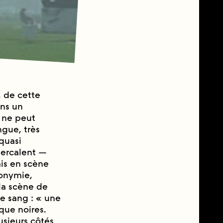
, de cette
ons un
r ne peut
gue, très
quasi
ntercalent —
is en scène
tonymie,
 la scène de
de sang : « une
que noires.
sieurs côtés