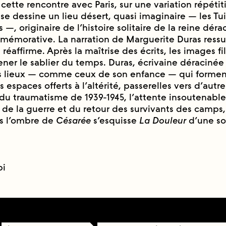
ette rencontre avec Paris, sur une variation répétitiv
 se dessine un lieu désert, quasi imaginaire — les Tui
, originaire de l’histoire solitaire de la reine déra
mmémorative. La narration de Marguerite Duras ressu
réaffirme. Après la maîtrise des écrits, les images 
ner le sablier du temps. Duras, écrivaine déracinée a
es lieux — comme ceux de son enfance — qui formen
spaces offerts à l’altérité, passerelles vers d’autr
u traumatisme de 1939-1945, l’attente insoutenabl
 de la guerre et du retour des survivants des camps
s l’ombre de
Césarée
s’esquisse
La Douleur
d’une so
pi