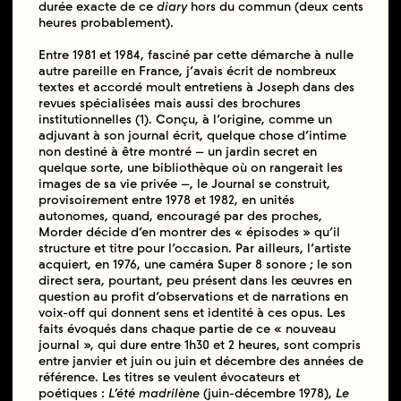
durée exacte de ce
diary
hors du commun (deux cents
heures probablement).
Entre 1981 et 1984, fasciné par cette démarche à nulle
autre pareille en France, j’avais écrit de nombreux
textes et accordé moult entretiens à Joseph dans des
revues spécialisées mais aussi des brochures
institutionnelles (1). Conçu, à l’origine, comme un
adjuvant à son journal écrit, quelque chose d’intime
non destiné à être montré – un jardin secret en
quelque sorte, une bibliothèque où on rangerait les
images de sa vie privée –, le Journal se construit,
provisoirement entre 1978 et 1982, en unités
autonomes, quand, encouragé par des proches,
Morder décide d’en montrer des « épisodes » qu’il
structure et titre pour l’occasion. Par ailleurs, l’artiste
acquiert, en 1976, une caméra Super 8 sonore ; le son
direct sera, pourtant, peu présent dans les œuvres en
question au profit d’observations et de narrations en
voix-off qui donnent sens et identité à ces opus. Les
faits évoqués dans chaque partie de ce « nouveau
journal », qui dure entre 1h30 et 2 heures, sont compris
entre janvier et juin ou juin et décembre des années de
référence. Les titres se veulent évocateurs et
poétiques :
L’été madrilène
(juin-décembre 1978),
Le