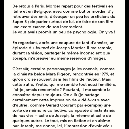
De retour à Paris, Morder repart pour des festivals en
Italie et en Belgique, avec comme but primordial d’y
retrouver des amis, d’évoquer un peu les praticiens du
Super 8 ; de parler surtout de lui, de faire de son film
une excroissance de son inconscient.
Je vous avais promis un peu de psychologie. On y va !
En regardant, après une coupure de tant d’années, un
épisode du
Journal
de Joseph Morder, il me semble,
durant sa vision, partager le même inconscient que
Joseph, m’abreuver au même réservoir d’images.
C’est sûr, certains personnages je les connais, comme
la cinéaste belge Mara Pigeon, rencontrée en 1979, et
qu’on croise souvent dans les films de l’auteur. Mais
cette autre, Yvette, qui me semble tout aussi familière,
l’ai-je jamais rencontrée ? Pourtant, il me semble la
connaître depuis toujours. On a là (je partage
certainement cette impression de « déjà-vu » avec
d’autres, comme Gérard Courant par exemple) une
sorte de mémoire collective, composée d’instantanés
de nos vies – celle de Joseph, la mienne et celle de
quelques autres. Le tout, mis en fiction et en abîme
par Joseph, me donne, ici, l’impression d’avoir vécu