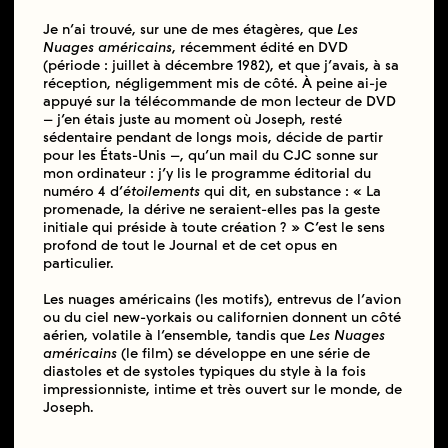
Je n’ai trouvé, sur une de mes étagères, que
Les
Nuages américains
, récemment édité en DVD
(période : juillet à décembre 1982), et que j’avais, à sa
réception, négligemment mis de côté. À peine ai-je
appuyé sur la télécommande de mon lecteur de DVD
– j’en étais juste au moment où Joseph, resté
sédentaire pendant de longs mois, décide de partir
pour les États-Unis –, qu’un mail du CJC sonne sur
mon ordinateur : j’y lis le programme éditorial du
numéro 4 d’
étoilements
qui dit, en substance : « La
promenade, la dérive ne seraient-elles pas la geste
initiale qui préside à toute création ? » C’est le sens
profond de tout le Journal et de cet opus en
particulier.
Les nuages américains (les motifs), entrevus de l’avion
ou du ciel new-yorkais ou californien donnent un côté
aérien, volatile à l’ensemble, tandis que
Les Nuages
américains
(le film) se développe en une série de
diastoles et de systoles typiques du style à la fois
impressionniste, intime et très ouvert sur le monde, de
Joseph.