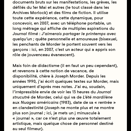
documents bruts sur les manifestations, les grèves, les
défilés du 1er Mai et autres (le tout classé dans les
Archives Morlock) et des films de fiction. Il utilise
toute cette expérience, cette dynamique, pour
concevoir, en 2007, avec un téléphone portable, un
long métrage qui affiche de multiples aspirations du
Journal filmé
:
J’aimerais partager le printemps avec
quelqu’un
; quête personnelle et amoureuse (bisexuel,
les penchants de Morder le portent souvent vers les
garçons : ici, en 2007, c’est un acteur qui a appris son
rôle de jouvenceau évanescent).
Mais foin de didactisme (il en faut un peu cependant),
et revenons à cette notion de vacance, de
disponibilité, chère à Joseph Morder. Depuis les
années 1990, j’ai écrit quelques textes sur Morder, mais
uniquement d’après mes notes. J’ai eu, soudain,
l’irrépressible envie de voir les 13 heures du
Journal
strucutré
de Morder, celui qui va de
L’été mardilène
aux
Nuages américains
(1983), date de sa « rentrée »
en clandestinité (Joseph ne monte plus et ne montre
plus son journal ; ici, je mets un j minuscule à
« journal », car ce n’est plus une œuvre totalement
artistique, mais quelque chose de personnel destiné
au seul filmeur).