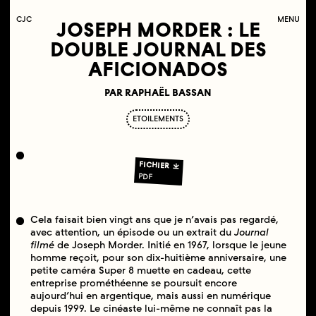
C
OLLECTIF
J
EUNE
C
INÉMA
MENU
JOSEPH MORDER : LE
DOUBLE JOURNAL DES
AFICIONADOS
PAR RAPHAËL BASSAN
ETOILEMENTS
FICHIER
PDF
Cela faisait bien vingt ans que je n’avais pas regardé,
avec attention, un épisode ou un extrait du
Journal
filmé
de Joseph Morder. Initié en 1967, lorsque le jeune
homme reçoit, pour son dix-huitième anniversaire, une
petite caméra Super 8 muette en cadeau, cette
entreprise prométhéenne se poursuit encore
aujourd’hui en argentique, mais aussi en numérique
depuis 1999. Le cinéaste lui-même ne connaît pas la