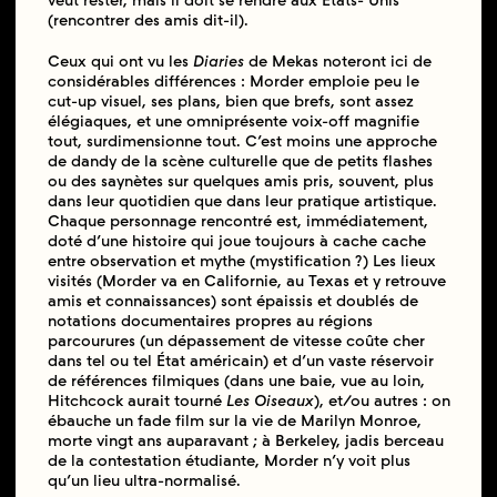
veut rester, mais il doit se rendre aux États- Unis
(rencontrer des amis dit-il).
Ceux qui ont vu les
Diaries
de Mekas noteront ici de
considérables différences : Morder emploie peu le
cut-up visuel, ses plans, bien que brefs, sont assez
élégiaques, et une omniprésente voix-off magnifie
tout, surdimensionne tout. C’est moins une approche
de dandy de la scène culturelle que de petits flashes
ou des saynètes sur quelques amis pris, souvent, plus
dans leur quotidien que dans leur pratique artistique.
Chaque personnage rencontré est, immédiatement,
doté d’une histoire qui joue toujours à cache cache
entre observation et mythe (mystification ?) Les lieux
visités (Morder va en Californie, au Texas et y retrouve
amis et connaissances) sont épaissis et doublés de
notations documentaires propres au régions
parcourures (un dépassement de vitesse coûte cher
dans tel ou tel État américain) et d’un vaste réservoir
de références filmiques (dans une baie, vue au loin,
Hitchcock aurait tourné
Les Oiseaux
), et/ou autres : on
ébauche un fade film sur la vie de Marilyn Monroe,
morte vingt ans auparavant ; à Berkeley, jadis berceau
de la contestation étudiante, Morder n’y voit plus
qu’un lieu ultra-normalisé.