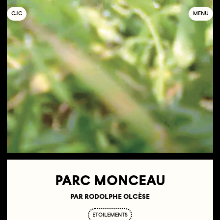
C
OLLECTIF
J
EUNE
C
INÉMA
MENU
PARC MONCEAU
PAR RODOLPHE OLCÈSE
ETOILEMENTS