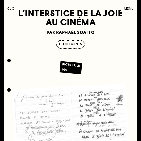
C
OLLECTIF
J
EUNE
C
INÉMA
MENU
L’INTERSTICE DE LA JOIE
AU CINÉMA
PAR RAPHAËL SOATTO
ETOILEMENTS
FICHIER
PDF