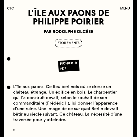
C
OLLECTIF
J
EUNE
C
INÉMA
MENU
L'ÎLE AUX PAONS DE
PHILIPPE POIRIER
PAR RODOLPHE OLCÈSE
ETOILEMENTS
FICHIER
PDF
L’île aux paons. Ce lieu berlinois où se dresse un
château étrange. Un édifice en bois. Le charpentier
qui l’a construit devait, selon le souhait de son
commanditaire (Frédéric II), lui donner l’apparence
d’une ruine. Une image de ce sur quoi Berlin devrait
bâtir au siècle suivant. Ce château. La nécessité d’une
traversée pour y atteindre.
*