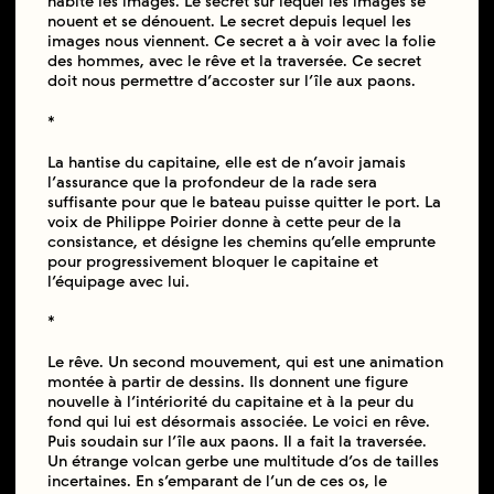
habite les images. Le secret sur lequel les images se
nouent et se dénouent. Le secret depuis lequel les
images nous viennent. Ce secret a à voir avec la folie
des hommes, avec le rêve et la traversée. Ce secret
doit nous permettre d’accoster sur l’île aux paons.
*
La hantise du capitaine, elle est de n’avoir jamais
l’assurance que la profondeur de la rade sera
suffisante pour que le bateau puisse quitter le port. La
voix de Philippe Poirier donne à cette peur de la
consistance, et désigne les chemins qu’elle emprunte
pour progressivement bloquer le capitaine et
l’équipage avec lui.
*
Le rêve. Un second mouvement, qui est une animation
montée à partir de dessins. Ils donnent une figure
nouvelle à l’intériorité du capitaine et à la peur du
fond qui lui est désormais associée. Le voici en rêve.
Puis soudain sur l’île aux paons. Il a fait la traversée.
Un étrange volcan gerbe une multitude d’os de tailles
incertaines. En s’emparant de l’un de ces os, le