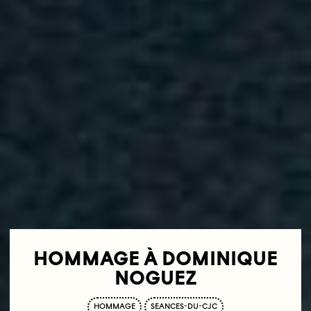
HOMMAGE À DOMINIQUE
NOGUEZ
HOMMAGE
SEANCES-DU-CJC