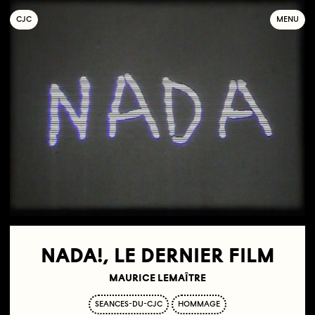
C
OLLECTIF
J
EUNE
C
INÉMA
MENU
NADA!, LE DERNIER FILM
MAURICE LEMAÎTRE
SEANCES-DU-CJC
HOMMAGE