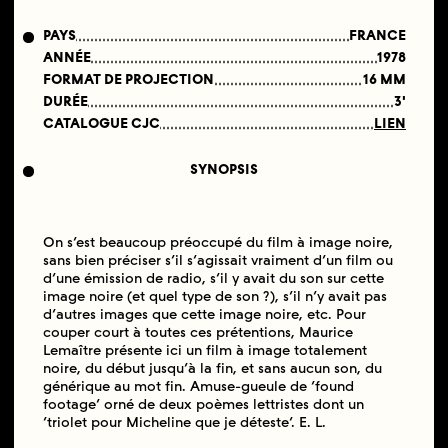
PAYS
FRANCE
ANNÉE
1978
FORMAT DE PROJECTION
16 MM
DURÉE
3'
CATALOGUE CJC
LIEN
SYNOPSIS
On s’est beaucoup préoccupé du film à image noire,
sans bien préciser s’il s’agissait vraiment d’un film ou
d’une émission de radio, s’il y avait du son sur cette
image noire (et quel type de son ?), s’il n’y avait pas
d’autres images que cette image noire, etc. Pour
couper court à toutes ces prétentions, Maurice
Lemaître présente ici un film à image totalement
noire, du début jusqu’à la fin, et sans aucun son, du
générique au mot fin. Amuse-gueule de ‘found
footage’ orné de deux poèmes lettristes dont un
‘triolet pour Micheline que je déteste’. E. L.