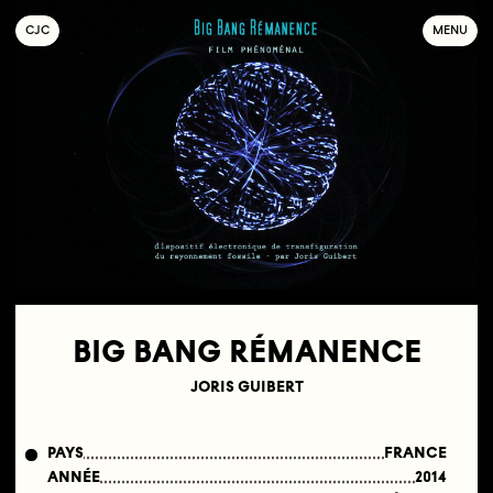
C
OLLECTIF
J
EUNE
C
INÉMA
MENU
BIG BANG RÉMANENCE
JORIS GUIBERT
PAYS
FRANCE
ANNÉE
2014