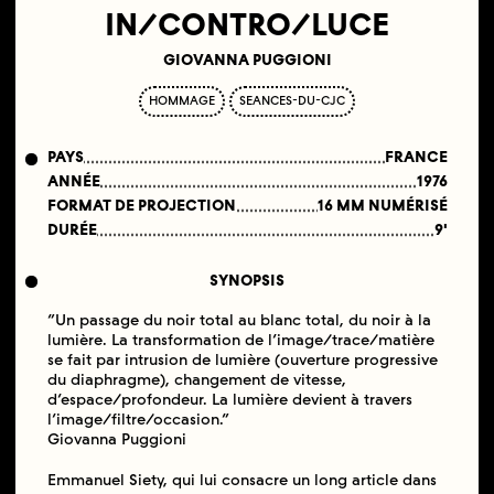
IN/CONTRO/LUCE
GIOVANNA PUGGIONI
HOMMAGE
SEANCES-DU-CJC
PAYS
FRANCE
ANNÉE
1976
FORMAT DE PROJECTION
16 MM NUMÉRISÉ
DURÉE
9'
SYNOPSIS
“Un passage du noir total au blanc total, du noir à la
lumière. La transformation de l’image/trace/matière
se fait par intrusion de lumière (ouverture progressive
du diaphragme), changement de vitesse,
d’espace/profondeur. La lumière devient à travers
l’image/filtre/occasion.”
Giovanna Puggioni
Emmanuel Siety, qui lui consacre un long article dans