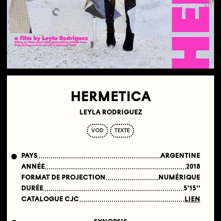
HERMETICA
LEYLA RODRIGUEZ
VOD
TEXTE
PAYS
ARGENTINE
ANNÉE
2018
FORMAT DE PROJECTION
NUMÉRIQUE
DURÉE
5'15''
CATALOGUE CJC
LIEN