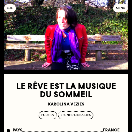
C
OLLECTIF
J
EUNE
C
INÉMA
MENU
LE RÊVE EST LA MUSIQUE
DU SOMMEIL
KAROLINA VÉZIÈS
FCDEP27
JEUNES-CINEASTES
PAYS
FRANCE