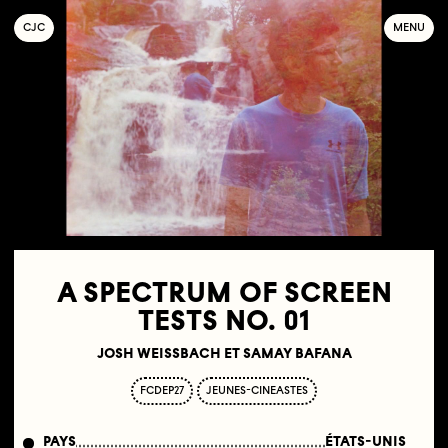
C
OLLECTIF
J
EUNE
C
INÉMA
MENU
A SPECTRUM OF SCREEN
TESTS NO. 01
JOSH WEISSBACH ET SAMAY BAFANA
FCDEP27
JEUNES-CINEASTES
PAYS
ÉTATS-UNIS