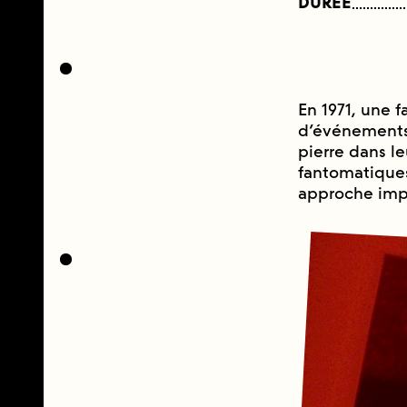
DURÉE
En 1971, une f
d’événements
pierre dans leu
fantomatiques
approche impr