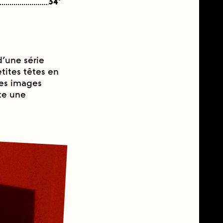
34'
’une série
ites têtes en
 les images
te une