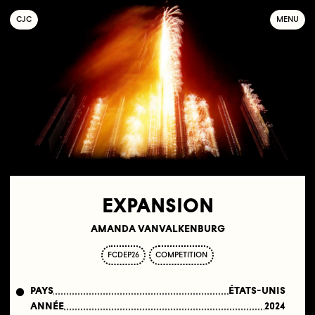
C
OLLECTIF
J
EUNE
C
INÉMA
MENU
EXPANSION
AMANDA VANVALKENBURG
FCDEP26
COMPETITION
PAYS
ÉTATS-UNIS
ANNÉE
2024