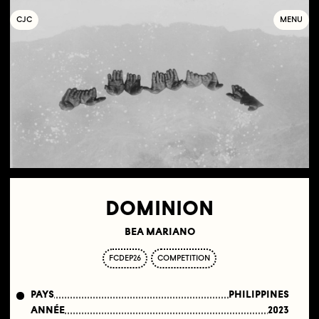
C
OLLECTIF
J
EUNE
C
INÉMA
MENU
DOMINION
BEA MARIANO
FCDEP26
COMPETITION
PAYS
PHILIPPINES
ANNÉE
2023