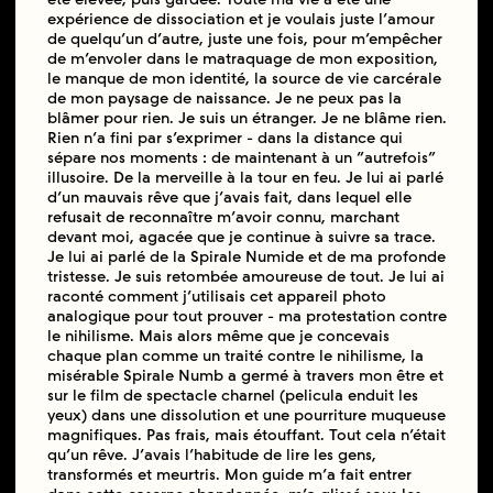
expérience de dissociation et je voulais juste l’amour
de quelqu’un d’autre, juste une fois, pour m’empêcher
de m’envoler dans le matraquage de mon exposition,
le manque de mon identité, la source de vie carcérale
de mon paysage de naissance. Je ne peux pas la
blâmer pour rien. Je suis un étranger. Je ne blâme rien.
Rien n’a fini par s’exprimer - dans la distance qui
sépare nos moments : de maintenant à un “autrefois”
illusoire. De la merveille à la tour en feu. Je lui ai parlé
d’un mauvais rêve que j’avais fait, dans lequel elle
refusait de reconnaître m’avoir connu, marchant
devant moi, agacée que je continue à suivre sa trace.
Je lui ai parlé de la Spirale Numide et de ma profonde
tristesse. Je suis retombée amoureuse de tout. Je lui ai
raconté comment j’utilisais cet appareil photo
analogique pour tout prouver - ma protestation contre
le nihilisme. Mais alors même que je concevais
chaque plan comme un traité contre le nihilisme, la
misérable Spirale Numb a germé à travers mon être et
sur le film de spectacle charnel (pelicula enduit les
yeux) dans une dissolution et une pourriture muqueuse
magnifiques. Pas frais, mais étouffant. Tout cela n’était
qu’un rêve. J’avais l’habitude de lire les gens,
transformés et meurtris. Mon guide m’a fait entrer