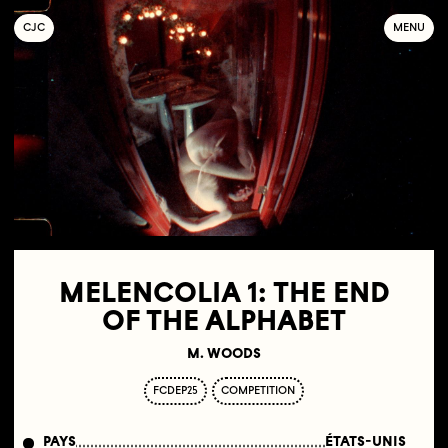
C
OLLECTIF
J
EUNE
C
INÉMA
MENU
MELENCOLIA 1: THE END
OF THE ALPHABET
M. WOODS
FCDEP25
COMPETITION
PAYS
ÉTATS-UNIS