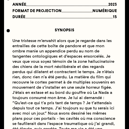
ANNÉE
2023
FORMAT DE PROJECTION
NUMÉRIQUE
DURÉE
15
SYNOPSIS
Une tristesse m’envahit alors que je regarde dans les
entrailles de cette boîte de pandore et que mon
ombre manie un appendice perdu au nom de
tangentes ontologiques et d’espaces ensorcelés. Je
veux que vous soyez témoin de la zone hallucinatoire
des chiens de la mort néolibérale et des regards
perdus qui dilatent et contractent le temps. Je n’étais
rien, donc rien n’a été perdu. La matière du film qui
recouvre le cortex permet à de multiples souvenirs en
mouvement de s’installer en une seule horreur figée.
J’étais en extase et au bord du gouffre où La Nada a
toujours consumé mon âme. Je lui ai demandé :
“Qu’est-ce qui t’a pris tant de temps ? Je t’attendais
depuis tout ce temps. J’ai toujours su que tu serais ici
avec moi un jour.” Nous avons dessiné les mêmes
plans pour ces portails - les cavités où ma conscience
se faufilerait dans l’espace traumatique où j’ai grandi,
été élevée, puis gardée. Toute ma vie a été une