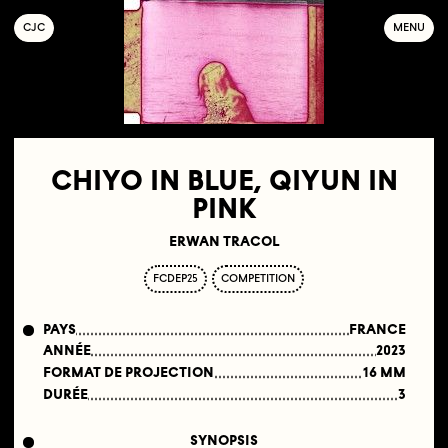
C
OLLECTIF
J
EUNE
C
INÉMA
MENU
CHIYO IN BLUE, QIYUN IN
PINK
ERWAN TRACOL
FCDEP25
COMPETITION
PAYS
FRANCE
ANNÉE
2023
FORMAT DE PROJECTION
16 MM
DURÉE
3
SYNOPSIS